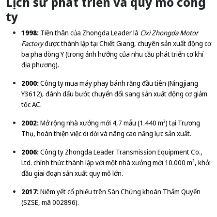
Lịch sử phát triển và quy mô công
ty
1998:
Tiền thân của Zhongda Leader là
Cixi Zhongda Motor
Factory
được thành lập tại Chiết Giang, chuyên sản xuất động cơ
ba pha dòng Y (trong ảnh hưởng của nhu cầu phát triển cơ khí
địa phương).
2000:
Công ty mua máy phay bánh răng đầu tiên (Ningjiang
Y3612), đánh dấu bước chuyển đổi sang sản xuất động cơ giảm
tốc AC.
2002:
Mở rộng nhà xưởng mới 4,7 mẫu (1.440 m²) tại Trương
Thụ, hoàn thiện việc di dời và nâng cao năng lực sản xuất.
2006:
Công ty Zhongda Leader Transmission Equipment Co.,
Ltd. chính thức thành lập với một nhà xưởng mới 10.000 m², khởi
đầu giai đoạn sản xuất quy mô lớn.
2017:
Niêm yết cổ phiếu trên Sàn Chứng khoán Thẩm Quyến
(SZSE, mã 002896).