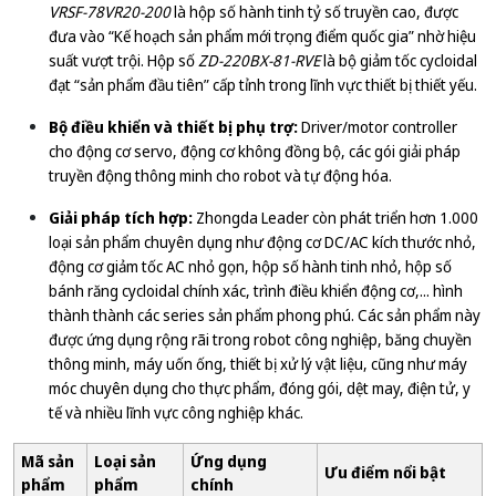
VRSF-78VR20-200
là hộp số hành tinh tỷ số truyền cao, được
đưa vào “Kế hoạch sản phẩm mới trọng điểm quốc gia” nhờ hiệu
suất vượt trội. Hộp số
ZD-220BX-81-RVE
là bộ giảm tốc cycloidal
đạt “sản phẩm đầu tiên” cấp tỉnh trong lĩnh vực thiết bị thiết yếu.
Bộ điều khiển và thiết bị phụ trợ:
Driver/motor controller
cho động cơ servo, động cơ không đồng bộ, các gói giải pháp
truyền động thông minh cho robot và tự động hóa.
Giải pháp tích hợp:
Zhongda Leader còn phát triển hơn 1.000
loại sản phẩm chuyên dụng như động cơ DC/AC kích thước nhỏ,
động cơ giảm tốc AC nhỏ gọn, hộp số hành tinh nhỏ, hộp số
bánh răng cycloidal chính xác, trình điều khiển động cơ,... hình
thành thành các series sản phẩm phong phú. Các sản phẩm này
được ứng dụng rộng rãi trong robot công nghiệp, băng chuyền
thông minh, máy uốn ống, thiết bị xử lý vật liệu, cũng như máy
móc chuyên dụng cho thực phẩm, đóng gói, dệt may, điện tử, y
tế và nhiều lĩnh vực công nghiệp khác.
Mã sản
Loại sản
Ứng dụng
Ưu điểm nổi bật
phẩm
phẩm
chính