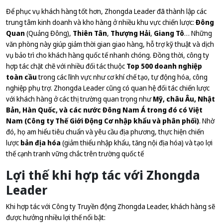
Để phục vụ khách hàng tốt hơn, Zhongda Leader đã thành lập các
trung tâm kinh doanh và kho hàng ở nhiều khu vực chiến lược:
Đông
Quan
(Quảng Đông),
Thiên Tân
,
Thượng Hải
,
Giang Tô
… Những
văn phòng này giúp giảm thời gian giao hàng, hỗ trợ kỹ thuật và dịch
vụ bảo trì cho khách hàng quốc tế nhanh chóng. Đồng thời, công ty
hợp tác chặt chẽ với nhiều đối tác thuộc
Top 500 doanh nghiệp
toàn cầu
trong các lĩnh vực như cơ khí chế tạo, tự động hóa, công
nghiệp phụ trợ. Zhongda Leader cũng có quan hệ đối tác chiến lược
với khách hàng ở các thị trường quan trọng như
Mỹ, châu Âu, Nhật
Bản, Hàn Quốc, và các nước Đông Nam Á trong đó có Việt
Nam (Công ty Thế Giới Động Cơ nhập khẩu và phân phối)
. Nhờ
đó, họ am hiểu tiêu chuẩn và yêu cầu địa phương, thực hiện chiến
lược
bản địa hóa
(giảm thiểu nhập khẩu, tăng nội địa hóa) và tạo lợi
thế cạnh tranh vững chắc trên trường quốc tế
Lợi thế khi hợp tác với Zhongda
Leader
Khi hợp tác với Công ty Truyền động Zhongda Leader, khách hàng sẽ
được hưởng nhiều lợi thế nổi bật: