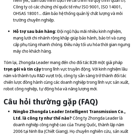
niêm yết, đảm bảo minh bạch về tài chính và quy trình quản trị.
Công ty có các chứng chỉ quốc tế như ISO 9001, ISO 14001,
OHSAS 18001... đảm bảo hệ thống quản lý chất lượng và môi
trường chuyên nghiệp.
Hỗ trợ sau bán hàng:
Đội ngũ hậu mãi nhiều kinh nghiệm,
mạng lưới chi nhánh rộng khắp giúp bảo hành, bảo trì và cung
cấp phụ tùng nhanh chóng. Điều này tối ưu hóa thời gian ngưng
máy cho khách hàng.
Tóm lại, Zhongda Leader mang đến cho đối tác B2B một giải pháp
trọn gói và tin cậy
trong lĩnh vực truyền động. Với kinh nghiệm lâu
năm và thành tựu R&D vượt trội, công ty sẵn sàng trở thành đối tác
chiến lược đồng hành cùng các doanh nghiệp trong lĩnh vực sản xuất,
robot công nghiệp, tự động hóa và năng lượng mới.
Câu hỏi thường gặp (FAQ)
Ningbo Zhongda Leader Intelligent Transmission Co.,
Ltd. là công ty như thế nào?
Công ty Zhongda Leader là
doanh nghiệp công nghệ cao của Trung Quốc, thành lập năm
2006 tại Ninh Ba (Chiết Giang). Họ chuyên nghiên cứu, sản xuất