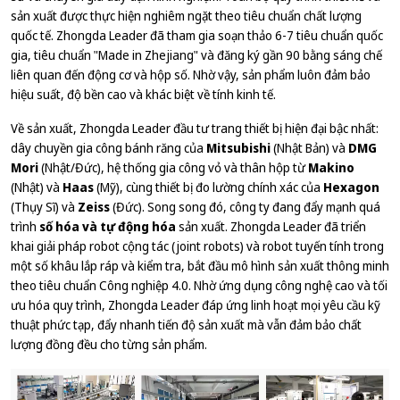
sản xuất được thực hiện nghiêm ngặt theo tiêu chuẩn chất lượng
quốc tế. Zhongda Leader đã tham gia soạn thảo 6-7 tiêu chuẩn quốc
gia, tiêu chuẩn "Made in Zhejiang" và đăng ký gần 90 bằng sáng chế
liên quan đến động cơ và hộp số. Nhờ vậy, sản phẩm luôn đảm bảo
hiệu suất, độ bền cao và khác biệt về tính kinh tế.
Về sản xuất, Zhongda Leader đầu tư trang thiết bị hiện đại bậc nhất:
dây chuyền gia công bánh răng của
Mitsubishi
(Nhật Bản) và
DMG
Mori
(Nhật/Đức), hệ thống gia công vỏ và thân hộp từ
Makino
(Nhật) và
Haas
(Mỹ), cùng thiết bị đo lường chính xác của
Hexagon
(Thụy Sĩ) và
Zeiss
(Đức). Song song đó, công ty đang đẩy mạnh quá
trình
số hóa và tự động hóa
sản xuất. Zhongda Leader đã triển
khai giải pháp robot cộng tác (joint robots) và robot tuyến tính trong
một số khâu lắp ráp và kiểm tra, bắt đầu mô hình sản xuất thông minh
theo tiêu chuẩn Công nghiệp 4.0. Nhờ ứng dụng công nghệ cao và tối
ưu hóa quy trình, Zhongda Leader đáp ứng linh hoạt mọi yêu cầu kỹ
thuật phức tạp, đẩy nhanh tiến độ sản xuất mà vẫn đảm bảo chất
lượng đồng đều cho từng sản phẩm.