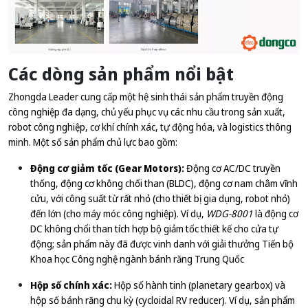
Các dòng sản phẩm nổi bật
Zhongda Leader cung cấp một hệ sinh thái sản phẩm truyền động
công nghiệp đa dạng, chủ yếu phục vụ các nhu cầu trong sản xuất,
robot công nghiệp, cơ khí chính xác, tự động hóa, và logistics thông
minh. Một số sản phẩm chủ lực bao gồm:
Động cơ giảm tốc (Gear Motors):
Động cơ AC/DC truyền
thống, động cơ không chổi than (BLDC), động cơ nam châm vĩnh
cửu, với công suất từ rất nhỏ (cho thiết bị gia dụng, robot nhỏ)
đến lớn (cho máy móc công nghiệp). Ví dụ,
WDG-8001
là động cơ
DC không chổi than tích hợp bộ giảm tốc thiết kế cho cửa tự
động; sản phẩm này đã được vinh danh với giải thưởng Tiến bộ
Khoa học Công nghệ ngành bánh răng Trung Quốc
Hộp số chính xác:
Hộp số hành tinh (planetary gearbox) và
hộp số bánh răng chu kỳ (cycloidal RV reducer). Ví dụ, sản phẩm