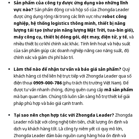
Sản phẩm của công ty được ứng dụng vào những lĩnh
vực nào?
Sản phẩm động cơ và hộp số của Zhongda Leader
được ứng dụng rộng rãi trong các lĩnh vực như
robot công
nghiệp, hệ thống logistics thông minh, thiết bị năng
lượng tái tạo (như pin năng lượng Mặt Trời, tua-bin gió),
máy công cụ, thiết bị đóng gói, dệt may, điện tử, y tế
, và
nhiều thiết bị cơ khí chính xác khác. Tính linh hoạt và hiệu suất
của sản phẩm giúp các doanh nghiệp nâng cao năng suất, độ
chính xác và giảm chi phí bảo trì.
Làm thế nào để nhận tư vấn và báo giá sản phẩm?
Quý
khách hàng có thể liên hệ trực tiếp với Zhongda Leader qua số
điện thoại
0909-000-786
(phụ trách thị trường Việt Nam). Để
được tư vấn nhanh chóng, đừng quên cung cấp
mã sản phẩm
mà bạn quan tâm. Chúng tôi luôn sẵn sàng hỗ trợ thiết kế giải
pháp phù hợp và báo giá cạnh tranh.
Tại sao nên chọn hợp tác với Zhongda Leader?
Zhongda
Leader nổi bật với công nghệ tiên tiến, chất lượng ổn định và
dịch vụ khách hàng tốt. Là công ty niêm yết có quy mô lớn,
Zhongda Leader đảm bảo nguồn cung hàng hóa ổn định và