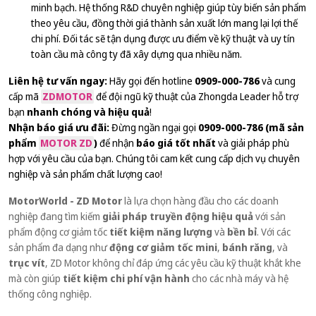
minh bạch. Hệ thống R&D chuyên nghiệp giúp tùy biến sản phẩm
theo yêu cầu, đồng thời giá thành sản xuất lớn mang lại lợi thế
chi phí. Đối tác sẽ tận dụng được ưu điểm về kỹ thuật và uy tín
toàn cầu mà công ty đã xây dựng qua nhiều năm.
Liên hệ tư vấn ngay:
Hãy gọi đến hotline
0909-000-786
và cung
cấp mã
ZDMOTOR
để đội ngũ kỹ thuật của Zhongda Leader hỗ trợ
bạn
nhanh chóng và hiệu quả
!
Nhận báo giá ưu đãi:
Đừng ngần ngại gọi
0909-000-786 (mã sản
phẩm
MOTOR ZD
)
để nhận
báo giá tốt nhất
và giải pháp phù
hợp với yêu cầu của bạn. Chúng tôi cam kết cung cấp dịch vụ chuyên
nghiệp và sản phẩm chất lượng cao!
MotorWorld - ZD Motor
là lựa chọn hàng đầu cho các doanh
nghiệp đang tìm kiếm
giải pháp truyền động hiệu quả
với sản
phẩm động cơ giảm tốc
tiết kiệm năng lượng
và
bền bỉ
. Với các
sản phẩm đa dạng như
động cơ giảm tốc mini
,
bánh răng
, và
trục vít
, ZD Motor không chỉ đáp ứng các yêu cầu kỹ thuật khắt khe
mà còn giúp
tiết kiệm chi phí vận hành
cho các nhà máy và hệ
thống công nghiệp.