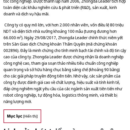
tốc công nghiệp. Được thành lập năm 2006, Zhongda Leader tích hợp
toàn diện các khâu nghiên cứu & phát triển (R&D), sản xuất, kinh
doanh và dịch vụ hậu mãi.
Công ty có quy mô lớn, với hơn 2.000 nhân viên, vốn điều lệ 80 triệu
NDT và diện tích nhà xưởng khoảng 100 mẫu (tương đương hơn
66.000 m²). Ngày 29/08/2017, Zhongda Leader chính thức niêm yết
trên Sàn Giao dịch Chứng khoán Thẩm Quyến (mã chứng khoán
002896). Đây là minh chứng cho tính minh bạch tài chính và độ tin cậy
cao của công ty. Zhongda Leader được chứng nhận là doanh nghiệp
công nghệ cao, tham gia soạn thảo nhiều tiêu chuẩn công nghiệp
quan trọng và sở hữu hàng chục bằng sáng chế (khoảng 90 bằng)
cho các giải pháp truyền động tiên tiến. Nhờ vậy, các sản phẩm của
công ty được đánh giá cao về chất lượng, hiệu suất và tính kinh tế,
đáp ứng nghiêm ngặt yêu cầu của các ngành sản xuất tiên tiến như
robot công nghiệp, tự động hóa, logistics thông minh, và thiết bị
năng lượng mới.
Mục lục
[
Hiển thị
]