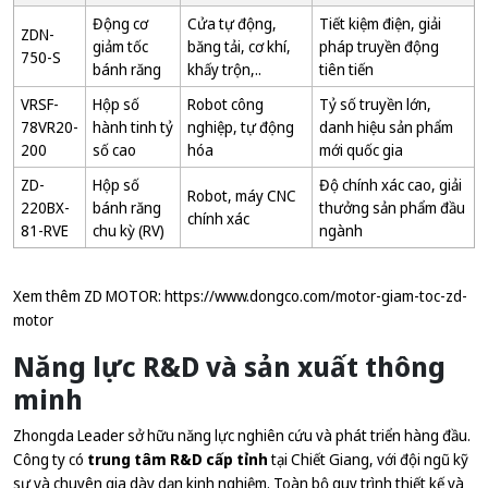
Động cơ
Cửa tự động,
Tiết kiệm điện, giải
ZDN-
giảm tốc
băng tải, cơ khí,
pháp truyền động
750-S
bánh răng
khấy trộn,..
tiên tiến
VRSF-
Hộp số
Robot công
Tỷ số truyền lớn,
78VR20-
hành tinh tỷ
nghiệp, tự động
danh hiệu sản phẩm
200
số cao
hóa
mới quốc gia
ZD-
Hộp số
Độ chính xác cao, giải
Robot, máy CNC
220BX-
bánh răng
thưởng sản phẩm đầu
chính xác
81-RVE
chu kỳ (RV)
ngành
Xem thêm ZD MOTOR:
https://www.dongco.com/motor-giam-toc-zd-
motor
Năng lực R&D và sản xuất thông
minh
Zhongda Leader sở hữu năng lực nghiên cứu và phát triển hàng đầu.
Công ty có
trung tâm R&D cấp tỉnh
tại Chiết Giang, với đội ngũ kỹ
sư và chuyên gia dày dạn kinh nghiệm. Toàn bộ quy trình thiết kế và