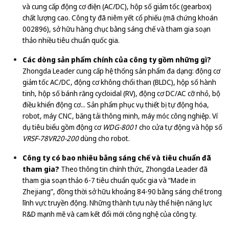
và cung cấp động cơ điện (AC/DC), hộp số giảm tốc (gearbox)
chất lượng cao. Công ty đã niêm yết cổ phiếu (mã chứng khoán
002896), sở hữu hàng chục bằng sáng chế và tham gia soạn
thảo nhiều tiêu chuẩn quốc gia.
Các dòng sản phẩm chính của công ty gồm những gì?
Zhongda Leader cung cấp hệ thống sản phẩm đa dạng: động cơ
giảm tốc AC/DC, động cơ không chổi than (BLDC), hộp số hành
tinh, hộp số bánh răng cycloidal (RV), động cơ DC/AC cỡ nhỏ, bộ
điều khiển động cơ... Sản phẩm phục vụ thiết bị tự động hóa,
robot, máy CNC, băng tải thông minh, máy móc công nghiệp. Ví
dụ tiêu biểu gồm động cơ
WDG-8001
cho cửa tự động và hộp số
VRSF-78VR20-200
dùng cho robot.
Công ty có bao nhiêu bằng sáng chế và tiêu chuẩn đã
tham gia?
Theo thông tin chính thức, Zhongda Leader đã
tham gia soạn thảo 6-7 tiêu chuẩn quốc gia và “Made in
Zhejiang”, đồng thời sở hữu khoảng 84-90 bằng sáng chế trong
lĩnh vực truyền động. Những thành tựu này thể hiện năng lực
R&D mạnh mẽ và cam kết đổi mới công nghệ của công ty.