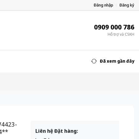
Đăng nhập
Đăng ký
0909 000 786
Hỗ trợ và CSKH
Đã xem gần đây
W4423-
4**
Liên hệ Đặt hàng: