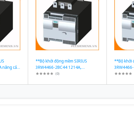
IUS
**Bộ khởi động mềm SIRIUS
**Bộ khởi
 nâng cấp
3RW4466-2BC44 1214A,
3RW4466-
710kW**
1200kW - 
(
0
)
2HA16**