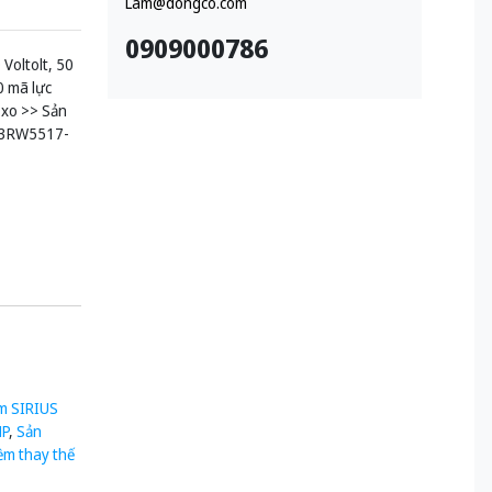
Lam@dongco.com
0909000786
Voltolt, 50
0 mã lực
ò xo >> Sản
⚡️3RW5517-
m SIRIUS
HP
,
Sản
ềm thay thế