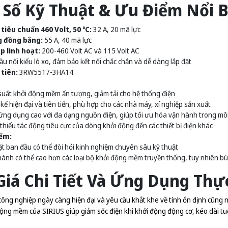
 Số Kỹ Thuật & Ưu Điểm Nổi B
i tiêu chuẩn 460 Volt, 50 °C:
32 A, 20 mã lực
g đồng bằng:
55 A, 40 mã lực
p linh hoạt:
200-460 Volt AC và 115 Volt AC
u nối kiểu lò xo, đảm bảo kết nối chắc chắn và dễ dàng lắp đặt
tiên:
3RW5517-3HA14
suất khởi động mềm ấn tượng, giảm tải cho hệ thống điện
 kế hiện đại và tiên tiến, phù hợp cho các nhà máy, xí nghiệp sản xuất
ứng dụng cao với đa dạng nguồn điện, giúp tối ưu hóa vận hành trong mô
thiểu tác động tiêu cực của dòng khởi động đến các thiết bị điện khác
ểm:
ặt ban đầu có thể đòi hỏi kinh nghiệm chuyên sâu kỹ thuật
hành có thể cao hơn các loại bộ khởi động mềm truyền thống, tuy nhiên bù 
iá Chi Tiết Và Ứng Dụng Thự
công nghiệp ngày càng hiện đại và yêu cầu khắt khe về tính ổn định cũng
ộng mềm của SIRIUS giúp giảm sốc điện khi khởi động động cơ, kéo dài tuổ