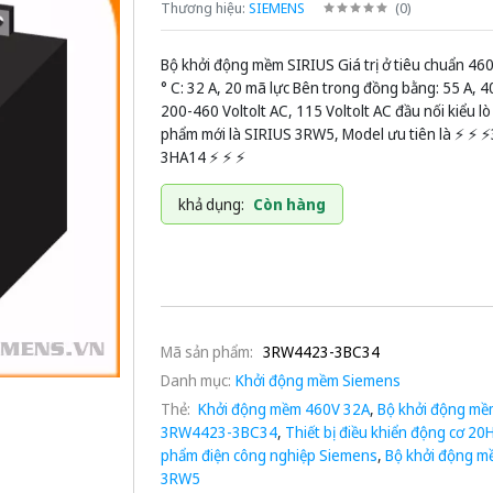
Thương hiệu:
SIEMENS
(
0
)
Bộ khởi động mềm SIRIUS Giá trị ở tiêu chuẩn 460 
° C: 32 A, 20 mã lực Bên trong đồng bằng: 55 A, 4
200-460 Voltolt AC, 115 Voltolt AC đầu nối kiểu l
phẩm mới là SIRIUS 3RW5, Model ưu tiên là ⚡️ ⚡️ 
3HA14 ⚡️ ⚡️ ⚡️
khả dụng:
Còn hàng
Mã sản phẩm:
3RW4423-3BC34
Danh mục:
Khởi động mềm Siemens
Thẻ:
Khởi động mềm 460V 32A
,
Bộ khởi động mề
3RW4423-3BC34
,
Thiết bị điều khiển động cơ 20
phẩm điện công nghiệp Siemens
,
Bộ khởi động m
3RW5