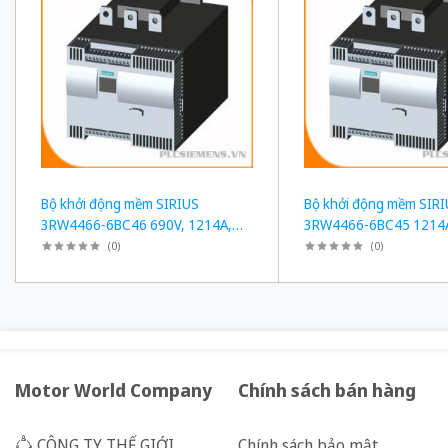
Bộ khởi động mềm SIRIUS
Bộ khởi động mềm SIR
3RW4466-6BC46 690V, 1214A,
3RW4466-6BC45 1214A
1200kW
3RW5558-6HA16
(
0
)
(
0
)
Motor World Company
Chính sách bán hàng
CÔNG TY THẾ GIỚI
Chính sách bảo mật