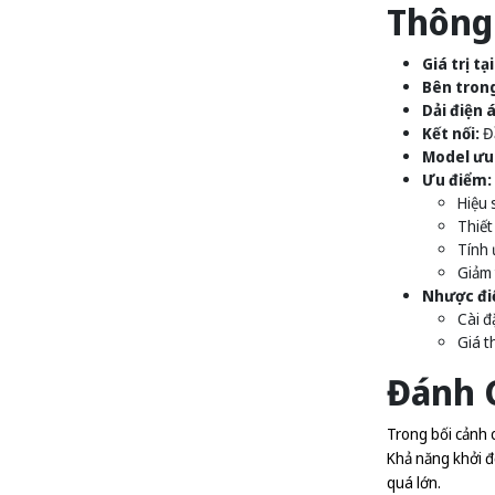
Thông
Giá trị tạ
Bên tron
Dải điện á
Kết nối:
Đầ
Model ưu 
Ưu điểm:
Hiệu 
Thiết
Tính 
Giảm 
Nhược đi
Cài đ
Giá t
Đánh G
Trong bối cảnh 
Khả năng khởi đ
quá lớn.