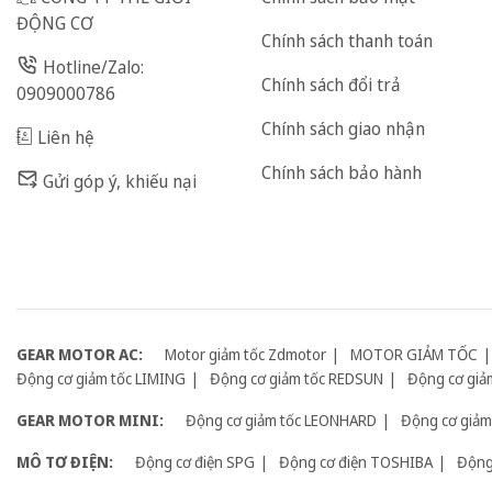
ĐỘNG CƠ
Chính sách thanh toán
Hotline/Zalo:
Chính sách đổi trả
0909000786
Chính sách giao nhận
Liên hệ
Chính sách bảo hành
Gửi góp ý, khiếu nại
GEAR MOTOR AC:
Motor giảm tốc Zdmotor
MOTOR GIẢM TỐC
Động cơ giảm tốc LIMING
Động cơ giảm tốc REDSUN
Động cơ giả
GEAR MOTOR MINI:
Động cơ giảm tốc LEONHARD
Động cơ giảm 
MÔ TƠ ĐIỆN:
Động cơ điện SPG
Động cơ điện TOSHIBA
Động