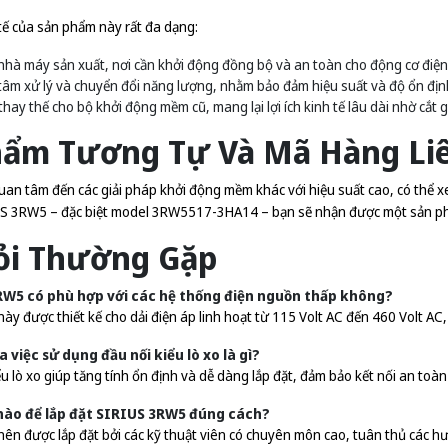
ế của sản phẩm này rất đa dạng:
nhà máy sản xuất, nơi cần khởi động đồng bộ và an toàn cho động cơ điện 
tâm xử lý và chuyển đổi năng lượng, nhằm bảo đảm hiệu suất và độ ổn địn
hay thế cho bộ khởi động mềm cũ, mang lại lợi ích kinh tế lâu dài nhờ cắt g
hẩm Tương Tự Và Mã Hàng Li
an tâm đến các giải pháp khởi động mềm khác với hiệu suất cao, có thể 
US 3RW5 – đặc biệt model 3RW5517-3HA14 – bạn sẽ nhận được một sản phẩm
ỏi Thường Gặp
RW5 có phù hợp với các hệ thống điện nguồn thấp không?
ày được thiết kế cho dải điện áp linh hoạt từ 115 Volt AC đến 460 Volt A
a việc sử dụng đầu nối kiểu lò xo là gì?
ểu lò xo giúp tăng tính ổn định và dễ dàng lắp đặt, đảm bảo kết nối an toà
nào để lắp đặt SIRIUS 3RW5 đúng cách?
ên được lắp đặt bởi các kỹ thuật viên có chuyên môn cao, tuân thủ các hướ