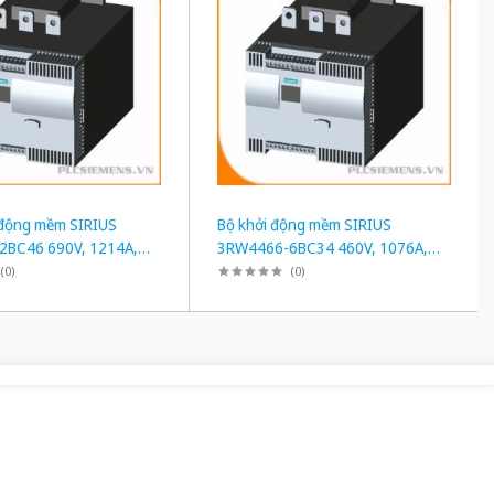
 động mềm SIRIUS
Bộ khởi động mềm SIRIUS
2BC46 690V, 1214A,
3RW4466-6BC34 460V, 1076A,
Nâng cấp 3RW5558-
950HP - Nâng cấp 3RW5558-
(
0
)
(
0
)
6HA14