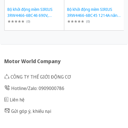
Bộ khởi động mềm SIRIUS
Bộ khởi động mềm SIRIUS
3RW4466-6BC46 690V,
3RW4466-6BC45 1214A nâng
1214A, 1200kW
cấp 3RW5558-6HA16
(
0
)
(
0
)
Motor World Company
CÔNG TY THẾ GIỚI ĐỘNG CƠ
Hotline/Zalo: 0909000786
Liên hệ
Gửi góp ý, khiếu nại