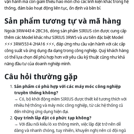
vận hành mà còn giảm thiểu hao mòn cho các linh kiện khác trong hệ
thống, đảm bảo hoạt động liên tục, ổn định và bền bỉ.
Sản phẩm tương tự và mã hàng
Ngoài 3RW4434-2BC36, dòng sản phẩm SIRIUS còn được cung cấp
thêm các Model khác như SIRIUS 3RW5 và ưu tiên đặc biệt Model
⚡️⚡️⚡️ 3RW5534-2HA16 ⚡️⚡️⚡️, đáp ứng nhu cầu vận hành với các cấp
công suất và ứng dụng đa dạng trong công nghiệp. Quý khách hàng
có thể lựa chọn để phù hợp hơn với yêu cầu kỹ thuật cũng như khả
năng đầu tư của doanh nghiệp mình.
Câu hỏi thường gặp
Sản phẩm có phù hợp với các máy móc công nghiệp
truyền thống không?
→ Có, bộ khởi động mềm SIRIUS được thiết kế tương thích với
nhiều hệ thống và máy móc công nghiệp, từ các hệ thống cũ
đến những ứng dụng hiện đại.
Quy trình lắp đặt có phức tạp không?
→ Với đầu nối kiểu lò xo thông minh, việc lắp đặt trở nên dễ
dàng và nhanh chóng, tuy nhiên, khuyến nghị nên có đội ngũ