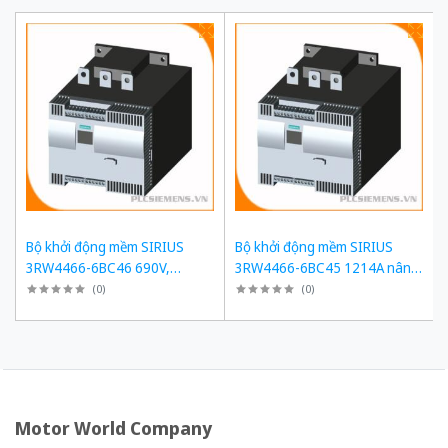
Bộ khởi động mềm SIRIUS
Bộ khởi động mềm SIRIUS
3RW4466-6BC46 690V,
3RW4466-6BC45 1214A nâng
1214A, 1200kW
cấp 3RW5558-6HA16
(
0
)
(
0
)
Motor World Company