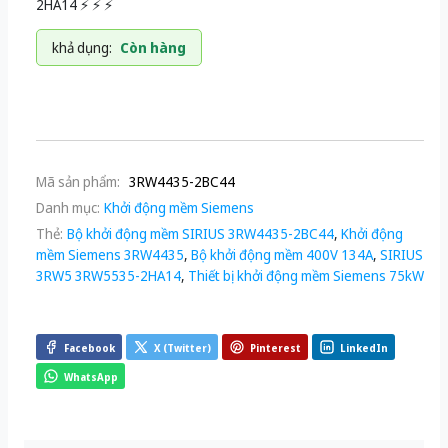
2HA14 ⚡️ ⚡️ ⚡️
khả dụng:
Còn hàng
Mã sản phẩm:
3RW4435-2BC44
Danh mục:
Khởi động mềm Siemens
Thẻ:
Bộ khởi động mềm SIRIUS 3RW4435-2BC44
,
Khởi động
mềm Siemens 3RW4435
,
Bộ khởi động mềm 400V 134A
,
SIRIUS
3RW5 3RW5535-2HA14
,
Thiết bị khởi động mềm Siemens 75kW
Facebook
X (Twitter)
Pinterest
LinkedIn
WhatsApp