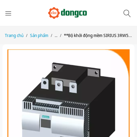
Trang chủ
Sản phẩm
...
**Bộ khởi động mềm SIRIUS 3RW5 3RW5535-2HA14 232A 132kW Mới 100%**