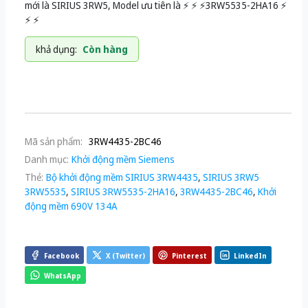
mới là SIRIUS 3RW5, Model ưu tiên là ⚡️ ⚡️ ⚡️3RW5535-2HA16 ⚡️
⚡️ ⚡️
khả dụng:
Còn hàng
Mã sản phẩm:
3RW4435-2BC46
Danh mục:
Khởi động mềm Siemens
Thẻ:
Bộ khởi động mềm SIRIUS 3RW4435
,
SIRIUS 3RW5
3RW5535
,
SIRIUS 3RW5535-2HA16
,
3RW4435-2BC46
,
Khởi
động mềm 690V 134A
Facebook
X (Twitter)
Pinterest
LinkedIn
WhatsApp