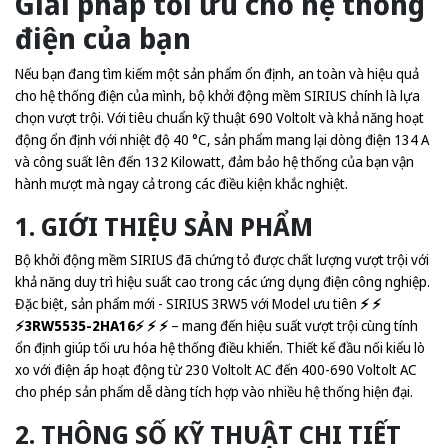
Giải pháp tối ưu cho hệ thống
điện của bạn
Nếu bạn đang tìm kiếm một sản phẩm ổn định, an toàn và hiệu quả
cho hệ thống điện của mình, bộ khởi động mềm SIRIUS chính là lựa
chọn vượt trội. Với tiêu chuẩn kỹ thuật 690 Voltolt và khả năng hoạt
động ổn định với nhiệt độ 40 °C, sản phẩm mang lại dòng điện 134 A
và công suất lên đến 132 Kilowatt, đảm bảo hệ thống của bạn vận
hành mượt mà ngay cả trong các điều kiện khắc nghiệt.
1. GIỚI THIỆU SẢN PHẨM
Bộ khởi động mềm SIRIUS đã chứng tỏ được chất lượng vượt trội với
khả năng duy trì hiệu suất cao trong các ứng dụng điện công nghiệp.
Đặc biệt, sản phẩm mới - SIRIUS 3RW5 với Model ưu tiên
⚡️ ⚡️
⚡️3RW5535-2HA16⚡️ ⚡️ ⚡️
– mang đến hiệu suất vượt trội cùng tính
ổn định giúp tối ưu hóa hệ thống điều khiển. Thiết kế đầu nối kiểu lò
xo với điện áp hoạt động từ 230 Voltolt AC đến 400-690 Voltolt AC
cho phép sản phẩm dễ dàng tích hợp vào nhiều hệ thống hiện đại.
2. THÔNG SỐ KỸ THUẬT CHI TIẾT