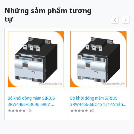
Những sảm phẩm tương
tự
Bộ khởi động mềm SIRIUS
Bộ khởi động mềm SIRIUS
3RW4466-6BC46 690V,
3RW4466-6BC45 1214A nâng
1214A, 1200kW
cấp 3RW5558-6HA16
(
0
)
(
0
)