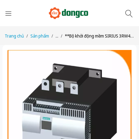
Trang chủ
Sản phẩm
...
**Bộ khởi động mềm SIRIUS 3RW4436-2BC45 162A, 110kW - Nâng cấp 3RW5536-2HA16**