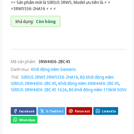
>> Sản phẩm mới là SIRIUS 3RW5, Model ưu tiên là ⚡️ ⚡️
⚡️3RW5536-2HA16 ⚡️ ⚡️ ⚡️
khả dụng:
Còn hàng
Mã sản phẩm:
3RW4436-2BC45
Danh mục:
Khởi động mềm Siemens
Thẻ:
SIRIUS 3RW5 3RW5536-2HA16
,
Bộ khởi động mềm
SIRIUS 3RW4436-2BC45
,
Khởi động mềm 3RW4436-2BC45
,
SIRIUS 3RW4436-2BC45 162A
,
Bộ khởi động mềm 110kW 500V
Facebook
X (Twitter)
Pinterest
LinkedIn
WhatsApp