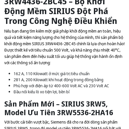
3RW4436-2BC45 – Bộ Khởi
Động Mềm SIRIUS Đột Phá
Trong Công Nghệ Điều Khiển
Nếu bạn đang tìm kiếm một giải pháp khởi động mềm an toàn, hiệu
quả và tiết kiệm năng lượng cho hệ thống của mình, thì sản phẩm bộ
khởi động mềm SIRIUS 3RW4436-2BC45 chính là lựa chọn hoàn hảo!
Được thiết kế với tiêu chuẩn 500 Volt, và khả năng chịu nhiệt 40°C,
sản phẩm đem đến hiệu suất tối ưu giúp hệ thống vận hành ổn định
với các thông số ấn tượng:
162 A, 110 Kilowatt ở mức giá trị tiêu chuẩn
281 A, 200 Kilowatt khi hoạt động trong đồng bằng
Phù hợp với điện áp từ 400-600 Volt AC và 230 Volt AC
Đầu nối kiểu lò xo tiện lợi, bền bỉ
Sản Phẩm Mới – SIRIUS 3RW5,
Model Ưu Tiên 3RW5536-2HA16
Với bước cải tiến vượt bậc, Siemens đã cho ra đời dòng sản phẩm
SIRIUS 3RW5, trong đó model ưu tiên 3RW5536-2HA16 nổi bật với