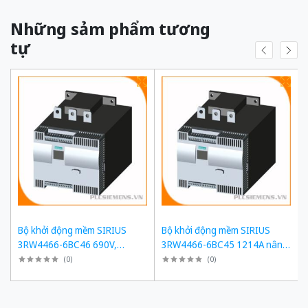
Những sảm phẩm tương
tự
Bộ khởi động mềm SIRIUS
Bộ khởi động mềm SIRIUS
3RW4466-6BC46 690V,
3RW4466-6BC45 1214A nâng
1214A, 1200kW
cấp 3RW5558-6HA16
(
0
)
(
0
)