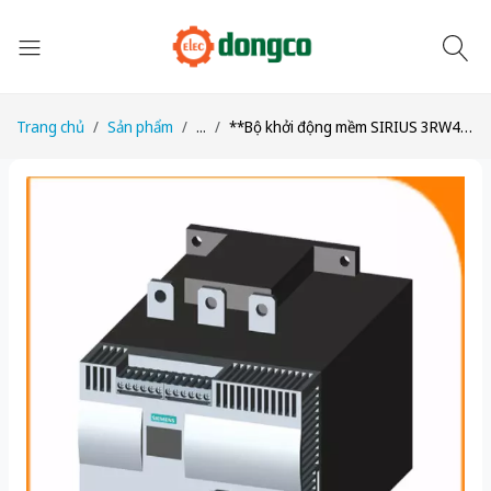
Trang chủ
Sản phẩm
...
**Bộ khởi động mềm SIRIUS 3RW4445-2BC35 280A 575V - Nâng cấp 3RW5545-2HA16**