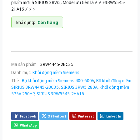
phẩm mới là SIRIUS 3RW5, Model ưu tiên là ⚡️ ⚡️ ⚡️3RW5545-
2HA16 ⚡️ ⚡️ ⚡️
khả dụng:
Còn hàng
Mã sản phẩm:
3RW4445-2BC35
Danh mục:
Khởi động mềm Siemens
Thẻ:
Bộ khởi động mềm Siemens 400-600V
,
Bộ khởi động mềm
SIRIUS 3RW4445-2BC35
,
SIRIUS 3RW5 280A
,
Khởi động mềm
575V 250HP
,
SIRIUS 3RW5545-2HA16
Facebook
X (Twitter)
Pinterest
LinkedIn
WhatsApp