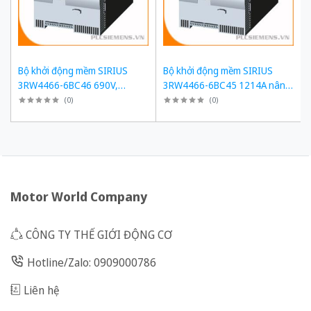
Bộ khởi động mềm SIRIUS
Bộ khởi động mềm SIRIUS
3RW4466-6BC46 690V,
3RW4466-6BC45 1214A nâng
1214A, 1200kW
cấp 3RW5558-6HA16
(
0
)
(
0
)
Motor World Company
CÔNG TY THẾ GIỚI ĐỘNG CƠ
Hotline/Zalo: 0909000786
Liên hệ