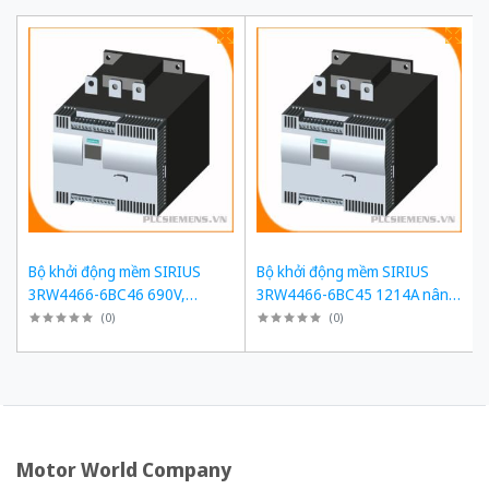
Bộ khởi động mềm SIRIUS
Bộ khởi động mềm SIRIUS
3RW4466-6BC46 690V,
3RW4466-6BC45 1214A nâng
1214A, 1200kW
cấp 3RW5558-6HA16
(
0
)
(
0
)
Motor World Company