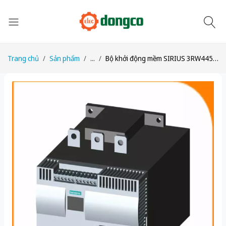
Trang chủ
Sản phẩm
...
Bộ khởi động mềm SIRIUS 3RW4455-6BC45 500V, 693A - Nâng cấp 3RW5553-6HA16