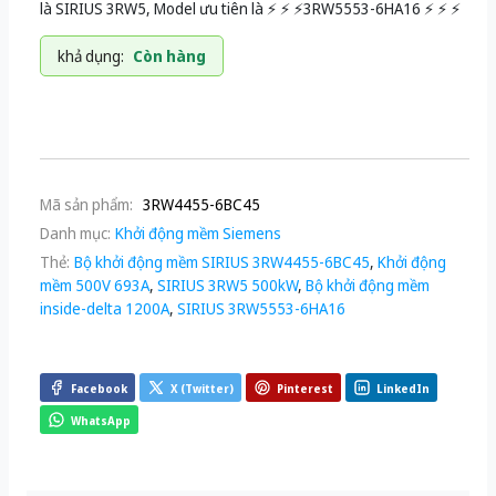
là SIRIUS 3RW5, Model ưu tiên là ⚡️ ⚡️ ⚡️3RW5553-6HA16 ⚡️ ⚡️ ⚡️
khả dụng:
Còn hàng
Mã sản phẩm:
3RW4455-6BC45
Danh mục:
Khởi động mềm Siemens
Thẻ:
Bộ khởi động mềm SIRIUS 3RW4455-6BC45
,
Khởi động
mềm 500V 693A
,
SIRIUS 3RW5 500kW
,
Bộ khởi động mềm
inside-delta 1200A
,
SIRIUS 3RW5553-6HA16
Facebook
X (Twitter)
Pinterest
LinkedIn
WhatsApp