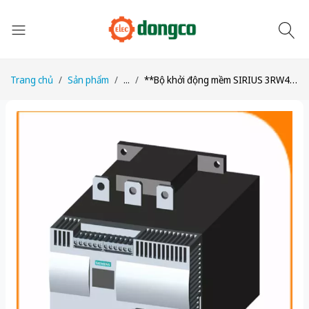
Trang chủ
Sản phẩm
...
**Bộ khởi động mềm SIRIUS 3RW4465-6BC36 970A, 1100HP - Nâng cấp lên 3RW5558-6HA16**