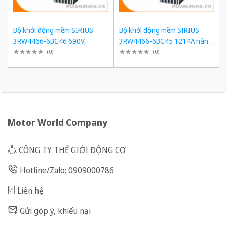
Bộ khởi động mềm SIRIUS
Bộ khởi động mềm SIRIUS
3RW4466-6BC46 690V,
3RW4466-6BC45 1214A nâng
1214A, 1200kW
cấp 3RW5558-6HA16
(
0
)
(
0
)
Motor World Company
CÔNG TY THẾ GIỚI ĐỘNG CƠ
Hotline/Zalo: 0909000786
Liên hệ
Gửi góp ý, khiếu nại