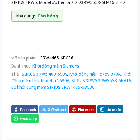
SIRIUS 3RW5, Model ưu tiên là ⚡️ ⚡️ ⚡️3RW5558-6HA16 ⚡️ ⚡️ ⚡️
khả dụng:
Còn hàng
Mã sản phẩm:
3RW4465-6BC36
Danh mục:
Khởi động mềm Siemens
Thẻ:
SIRIUS 3RW5 400-690V
,
Khởi động mềm 575V 970A
,
Khởi
động mềm Inside-delta 1680A
,
SIRIUS 3RW5 3RW5558-6HA16
,
Bộ khởi động mềm SIRIUS 3RW4465-6BC36
Facebook
X (Twitter)
Pinterest
LinkedIn
WhatsApp