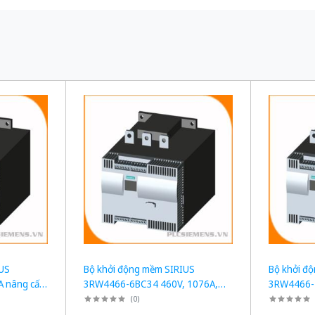
IUS
Bộ khởi động mềm SIRIUS
Bộ khởi đ
 nâng cấp
3RW4466-6BC34 460V, 1076A,
3RW4466-
950HP - Nâng cấp 3RW5558-
Nâng cấp
(
0
)
6HA14