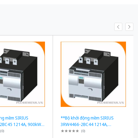
ộng mềm SIRIUS
**Bộ khởi động mềm SIRIUS
2BC45 1214A, 900kW -
3RW4466-2BC44 1214A,
 3RW5558-2HA16
710kW**
(
0
)
(
0
)