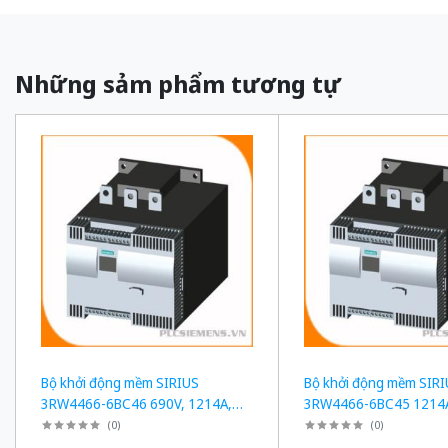
Những sảm phẩm tương tự
Bộ khởi động mềm SIRIUS
Bộ khởi động mềm SIR
3RW4466-6BC46 690V, 1214A,
3RW4466-6BC45 1214A
1200kW
3RW5558-6HA16
(
0
)
(
0
)