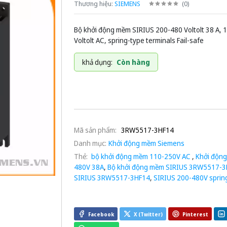
Thương hiệu:
SIEMENS
(
0
)
Bộ khởi động mềm SIRIUS 200-480 Voltolt 38 A, 
Voltolt AC, spring-type terminals Fail-safe
khả dụng:
Còn hàng
Mã sản phẩm:
3RW5517-3HF14
Danh mục:
Khởi động mềm Siemens
Thẻ:
bộ khởi động mềm 110-250V AC
,
Khởi độn
480V 38A
,
Bộ khởi động mềm SIRIUS 3RW5517-
SIRIUS 3RW5517-3HF14
,
SIRIUS 200-480V spring
Facebook
X (Twitter)
Pinterest