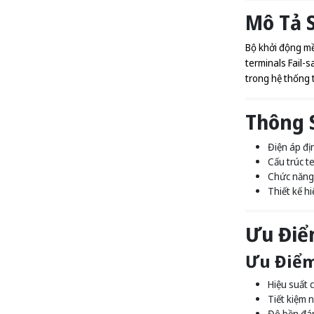
Mô Tả 
Bộ khởi động mềm
terminals Fail-s
trong hệ thống t
Thông S
Điện áp đị
Cấu trúc t
Chức năng 
Thiết kế h
Ưu Điể
Ưu Điểm
Hiệu suất 
Tiết kiệm 
Độ bền đáng