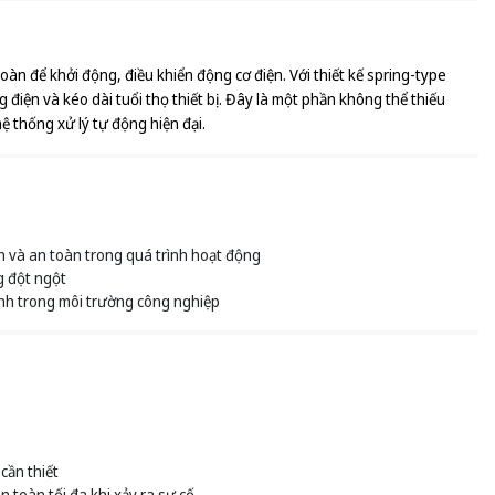
àn để khởi động, điều khiển động cơ điện. Với thiết kế spring-type
điện và kéo dài tuổi thọ thiết bị. Đây là một phần không thể thiếu
ệ thống xử lý tự động hiện đại.
ền và an toàn trong quá trình hoạt động
g đột ngột
hành trong môi trường công nghiệp
cần thiết
n toàn tối đa khi xảy ra sự cố