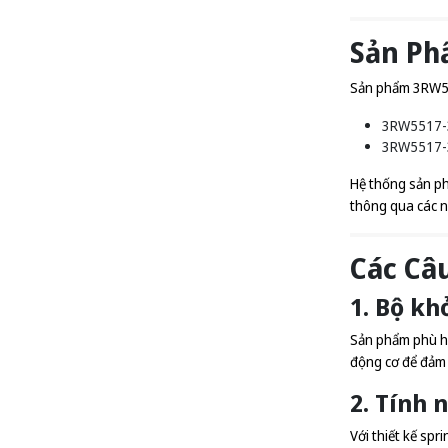
Sản Ph
Sản phẩm 3RW55
3RW5517-
3RW5517-
Hệ thống sản ph
thông qua các n
Các Câ
1. Bộ k
Sản phẩm phù hợ
động cơ để đảm 
2. Tính 
Với thiết kế spr