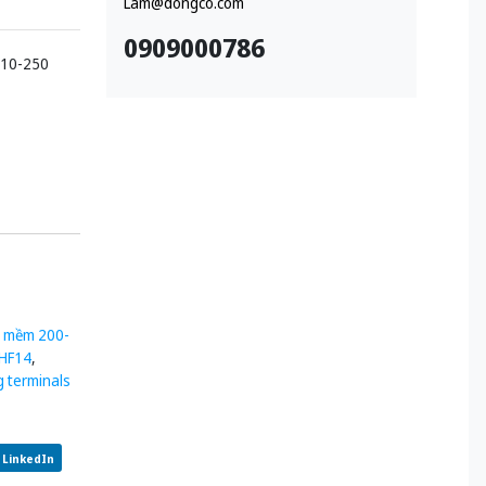
Lam@dongco.com
0909000786
110-250
g mềm 200-
3HF14
,
 terminals
LinkedIn