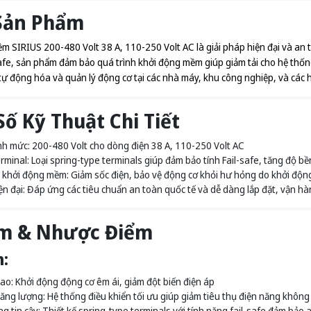
Sản Phẩm
 SIRIUS 200-480 Volt 38 A, 110-250 Volt AC là giải pháp hiện đại và an to
afe, sản phẩm đảm bảo quá trình khởi động mềm giúp giảm tải cho hệ thống 
ự động hóa và quản lý động cơ tại các nhà máy, khu công nghiệp, và các h
ố Kỹ Thuật Chi Tiết
nh mức: 200-480 Volt cho dòng điện 38 A, 110-250 Volt AC
erminal: Loại spring-type terminals giúp đảm bảo tính Fail-safe, tăng độ b
khởi động mềm: Giảm sốc điện, bảo vệ động cơ khỏi hư hỏng do khởi độn
iện đại: Đáp ứng các tiêu chuẩn an toàn quốc tế và dễ dàng lắp đặt, vận 
m & Nhược Điểm
:
cao: Khởi động động cơ êm ái, giảm đột biến điện áp
năng lượng: Hệ thống điều khiển tối ưu giúp giảm tiêu thụ điện năng không 
 tin cậy: Thiết kế spring-type terminals với tính năng fail-safe đảm bảo a