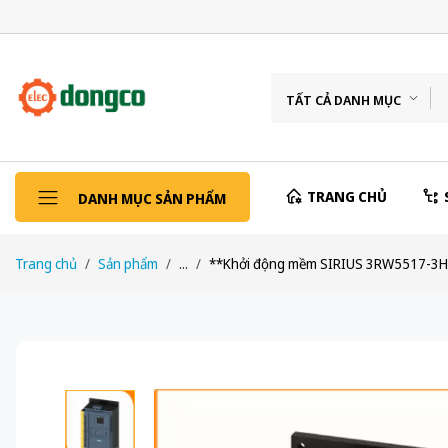
TẤT CẢ DANH MỤC
TRANG CHỦ
DANH MỤC SẢN PHẨM
Trang chủ
Sản phẩm
...
**Khởi động mềm SIRIUS 3RW5517-3HF