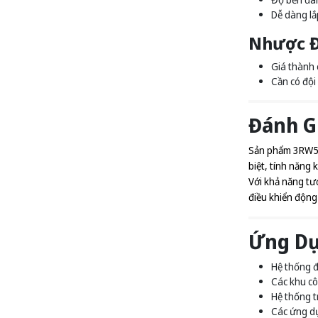
Dễ dàng lắp
Nhược Đ
Giá thành 
Cần có đội
Đánh Gi
Sản phẩm 3RW551
biệt, tính năng
Với khả năng tư
điều khiển động
Ứng Dụ
Hệ thống đ
Các khu cô
Hệ thống tr
Các ứng dụ