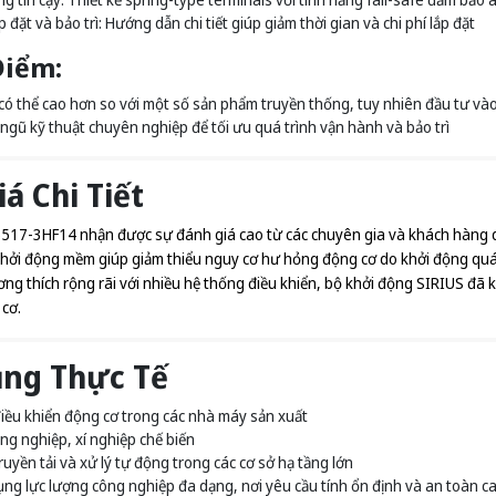
 đặt và bảo trì: Hướng dẫn chi tiết giúp giảm thời gian và chi phí lắp đặt
iểm:
có thể cao hơn so với một số sản phẩm truyền thống, tuy nhiên đầu tư vào c
 ngũ kỹ thuật chuyên nghiệp để tối ưu quá trình vận hành và bảo trì
á Chi Tiết
7-3HF14 nhận được sự đánh giá cao từ các chuyên gia và khách hàng doa
 khởi động mềm giúp giảm thiểu nguy cơ hư hỏng động cơ do khởi động quá m
ơng thích rộng rãi với nhiều hệ thống điều khiển, bộ khởi động SIRIUS đã 
 cơ.
ng Thực Tế
iều khiển động cơ trong các nhà máy sản xuất
ng nghiệp, xí nghiệp chế biến
uyền tải và xử lý tự động trong các cơ sở hạ tầng lớn
ng lực lượng công nghiệp đa dạng, nơi yêu cầu tính ổn định và an toàn c