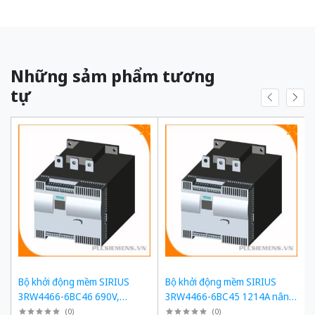
Những sảm phẩm tương
tự
Bộ khởi động mềm SIRIUS
Bộ khởi động mềm SIRIUS
3RW4466-6BC46 690V,
3RW4466-6BC45 1214A nâng
1214A, 1200kW
cấp 3RW5558-6HA16
(
0
)
(
0
)