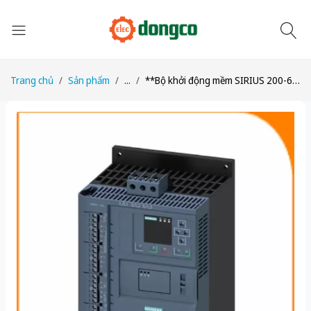
Trang chủ
Sản phẩm
...
**Bộ khởi động mềm SIRIUS 200-690V 113A, 110-250V AC 3RW5534-6HA16**