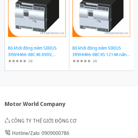
Bộ khởi động mềm SIRIUS
Bộ khởi động mềm SIRIUS
3RW4466-6BC46 690V,
3RW4466-6BC45 1214A nâng
1214A, 1200kW
cấp 3RW5558-6HA16
(
0
)
(
0
)
Motor World Company
CÔNG TY THẾ GIỚI ĐỘNG CƠ
Hotline/Zalo: 0909000786