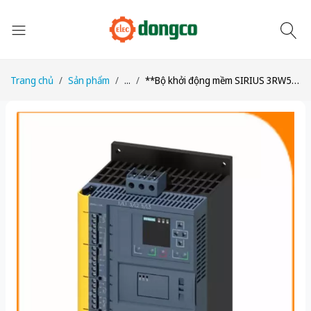
Trang chủ
Sản phẩm
...
**Bộ khởi động mềm SIRIUS 3RW5535-6HF04 200-480V, 143A, an toàn 24V**