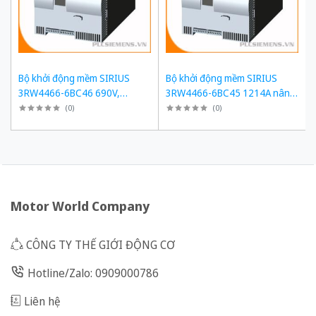
Bộ khởi động mềm SIRIUS
Bộ khởi động mềm SIRIUS
3RW4466-6BC46 690V,
3RW4466-6BC45 1214A nâng
1214A, 1200kW
cấp 3RW5558-6HA16
(
0
)
(
0
)
Motor World Company
CÔNG TY THẾ GIỚI ĐỘNG CƠ
Hotline/Zalo: 0909000786
Liên hệ