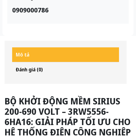
0909000786
Mô tả
Đánh giá (0)
BỘ KHỞI ĐỘNG MỀM SIRIUS
200-690 VOLT – 3RW5556-
6HA16: GIẢI PHÁP TỐI ƯU CHO
HỆ THỐNG ĐIỆN CÔNG NGHIỆP