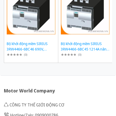
Bộ khởi động mềm SIRIUS
Bộ khởi động mềm SIRIUS
3RW4466-6BC46 690V,
3RW4466-6BC45 1214A nâng
1214A, 1200kW
cấp 3RW5558-6HA16
(
0
)
(
0
)
Motor World Company
CÔNG TY THẾ GIỚI ĐỘNG CƠ
Hotline/Zalo: 0909000786