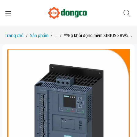
Trang chủ
Sản phẩm
...
**Bộ khởi động mềm SIRIUS 3RW5556-6HA16 200-690V, 1100A, đấu nối vít**