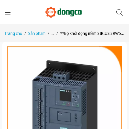
Trang chủ
Sản phẩm
...
**Bộ khởi động mềm SIRIUS 3RW5558-6HA16 200-690V, 1280A, đầu vít**