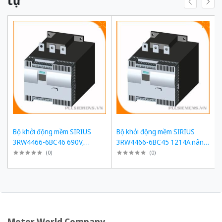
tự
Bộ khởi động mềm SIRIUS
Bộ khởi động mềm SIRIUS
3RW4466-6BC46 690V,
3RW4466-6BC45 1214A nâng
1214A, 1200kW
cấp 3RW5558-6HA16
(
0
)
(
0
)
Motor World Company