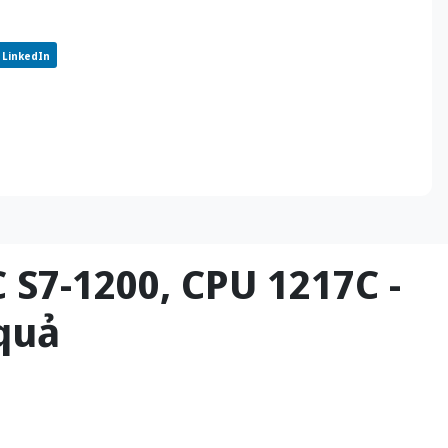
LinkedIn
 S7-1200, CPU 1217C -
quả