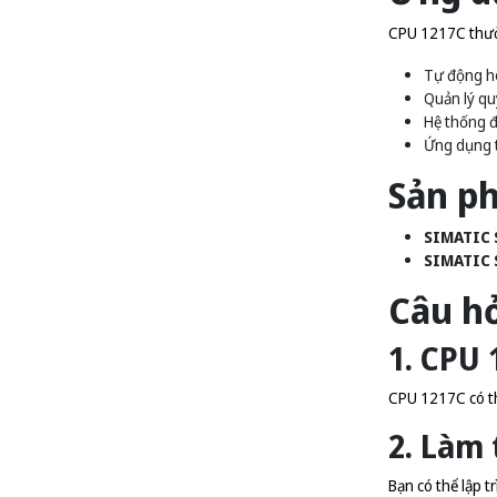
CPU 1217C thườn
Tự động h
Quản lý qu
Hệ thống đ
Ứng dụng t
Sản p
SIMATIC 
SIMATIC 
Câu h
1. CPU 
CPU 1217C có th
2. Làm 
Bạn có thể lập 