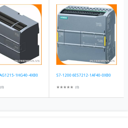
6AG1215-1HG40-4XB0
S7-1200 6ES7212-1AF40-0XB0
(
0
)
(
0
)