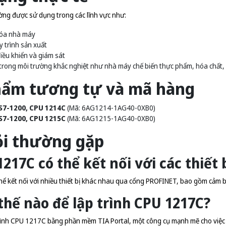
g được sử dụng trong các lĩnh vực như:
óa nhà máy
y trình sản xuất
iều khiển và giám sát
rong môi trường khắc nghiệt như nhà máy chế biến thực phẩm, hóa chất,
hẩm tương tự và mã hàng
S7-1200, CPU 1214C
(Mã: 6AG1214-1AG40-0XB0)
S7-1200, CPU 1215C
(Mã: 6AG1215-1AG40-0XB0)
ỏi thường gặp
1217C có thể kết nối với các thiết 
ể kết nối với nhiều thiết bị khác nhau qua cổng PROFINET, bao gồm cảm biế
thế nào để lập trình CPU 1217C?
trình CPU 1217C bằng phần mềm TIA Portal, một công cụ mạnh mẽ cho việc lậ