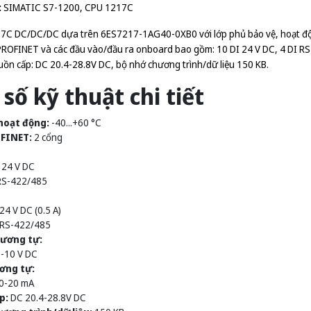
:
SIMATIC S7-1200, CPU 1217C
C DC/DC/DC dựa trên 6ES7217-1AG40-0XB0 với lớp phủ bảo vệ, hoạt động 
PROFINET và các đầu vào/đầu ra onboard bao gồm: 10 DI 24 V DC, 4 DI RS-
ồn cấp: DC 20.4-28.8V DC, bộ nhớ chương trình/dữ liệu 150 KB.
số kỹ thuật chi tiết
hoạt động:
-40...+60 °C
FINET:
2 cổng
 24 V DC
RS-422/485
24 V DC (0.5 A)
 RS-422/485
tương tự:
0-10 V DC
ơng tự:
 0-20 mA
p:
DC 20.4-28.8V DC