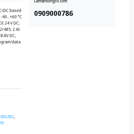
Lam@dongco.com
C/DC based
0909000786
-40...+60 °C
DI 24 V DC;
2/485; 2 AI
28.8V DC,
ogram/data
C/DC/DC
,
/O