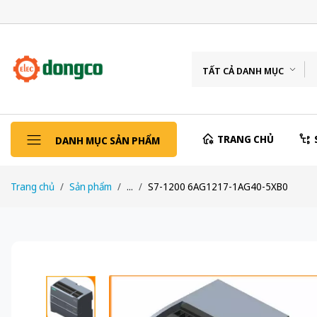
TẤT CẢ DANH MỤC
TRANG CHỦ
DANH MỤC SẢN PHẨM
Trang chủ
Sản phẩm
...
S7-1200 6AG1217-1AG40-5XB0