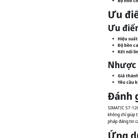
Bộ nhớ ch
Ưu đi
Ưu điể
Hiệu suất
Độ bền ca
Kết nối li
Nhược 
Giá thành
Yêu cầu k
Đánh g
SIMATIC S7-1200
không chỉ giúp t
pháp đáng tin c
Ứng d