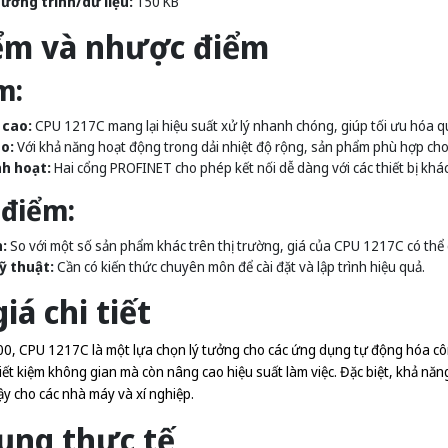
ương trình/dữ liệu:
150 KB
ểm và nhược điểm
m:
 cao:
CPU 1217C mang lại hiệu suất xử lý nhanh chóng, giúp tối ưu hóa qu
o:
Với khả năng hoạt động trong dải nhiệt độ rộng, sản phẩm phù hợp cho 
nh hoạt:
Hai cổng PROFINET cho phép kết nối dễ dàng với các thiết bị khá
điểm:
:
So với một số sản phẩm khác trên thị trường, giá của CPU 1217C có thể
ỹ thuật:
Cần có kiến thức chuyên môn để cài đặt và lập trình hiệu quả.
iá chi tiết
, CPU 1217C là một lựa chọn lý tưởng cho các ứng dụng tự động hóa côn
iết kiệm không gian mà còn nâng cao hiệu suất làm việc. Đặc biệt, khả năn
ậy cho các nhà máy và xí nghiệp.
ụng thực tế