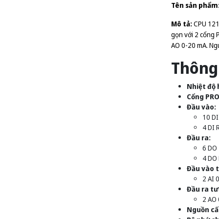
Tên sản phẩm
Mô tả:
CPU 1217
gọn với 2 cổng 
AO 0-20 mA. Ngu
Thông 
Nhiệt độ 
Cổng PRO
Đầu vào:
10 DI
4 DI 
Đầu ra:
6 DO 
4 DO
Đầu vào 
2 AI 
Đầu ra tư
2 AO
Nguồn cấ