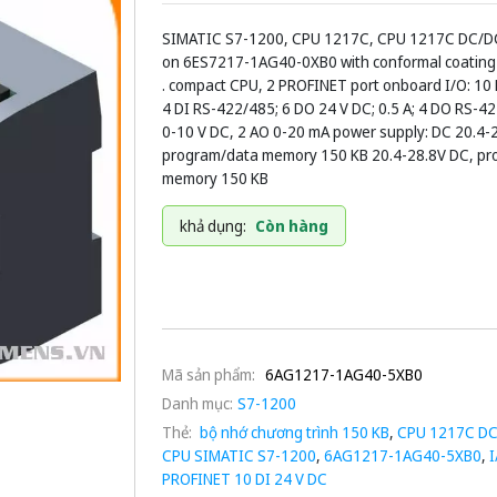
SIMATIC S7-1200, CPU 1217C, CPU 1217C DC/D
on 6ES7217-1AG40-0XB0 with conformal coating 
. compact CPU, 2 PROFINET port onboard I/O: 10 
4 DI RS-422/485; 6 DO 24 V DC; 0.5 A; 4 DO RS-42
0-10 V DC, 2 AO 0-20 mA power supply: DC 20.4-
program/data memory 150 KB 20.4-28.8V DC, pr
memory 150 KB
khả dụng:
Còn hàng
Mã sản phẩm:
6AG1217-1AG40-5XB0
Danh mục:
S7-1200
Thẻ:
bộ nhớ chương trình 150 KB
,
CPU 1217C D
CPU SIMATIC S7-1200
,
6AG1217-1AG40-5XB0
,
I
PROFINET 10 DI 24 V DC