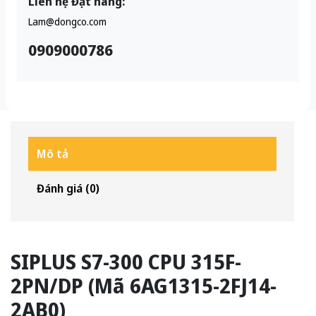
Liên hệ Đặt hàng:
Lam@dongco.com
0909000786
Mô tả
Đánh giá (0)
SIPLUS S7-300 CPU 315F-
2PN/DP (Mã 6AG1315-2FJ14-
2AB0)