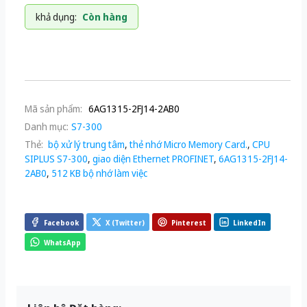
khả dụng:
Còn hàng
Mã sản phẩm:
6AG1315-2FJ14-2AB0
Danh mục:
S7-300
Thẻ:
bộ xử lý trung tâm
,
thẻ nhớ Micro Memory Card.
,
CPU
SIPLUS S7-300
,
giao diện Ethernet PROFINET
,
6AG1315-2FJ14-
2AB0
,
512 KB bộ nhớ làm việc
Facebook
X (Twitter)
Pinterest
LinkedIn
WhatsApp