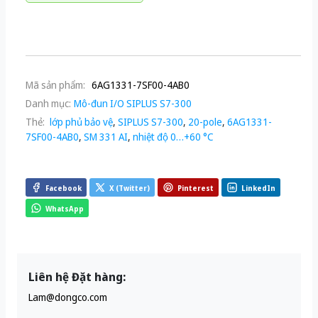
Mã sản phẩm:
6AG1331-7SF00-4AB0
Danh mục:
Mô-đun I/O SIPLUS S7-300
Thẻ:
lớp phủ bảo vệ
,
SIPLUS S7-300
,
20-pole
,
6AG1331-
7SF00-4AB0
,
SM 331 AI
,
nhiệt độ 0…+60 °C
Facebook
X (Twitter)
Pinterest
LinkedIn
WhatsApp
Liên hệ Đặt hàng:
Lam@dongco.com