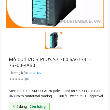
Mô-đun I/O SIPLUS S7-300 6AG1331-
7SF00-4AB0
Thương hiệu:
SIEMENS
(
0
)
SIPLUS S7-300 SM 331 AI 20-pole based on 6ES7331-7SF00-
0AB0 with conformal coating, 0…+60 °C, without PTB approval
khả dụng:
Còn hàng