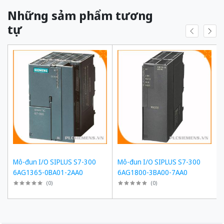
Những sảm phẩm tương
tự
Mô-đun I/O SIPLUS S7-300
Mô-đun I/O SIPLUS S7-300
6AG1365-0BA01-2AA0
6AG1800-3BA00-7AA0
(
0
)
(
0
)