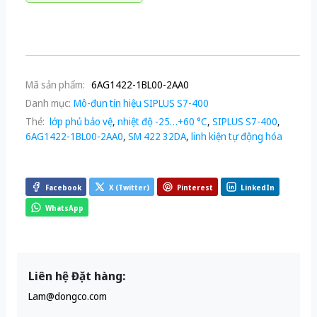
Mã sản phẩm:
6AG1422-1BL00-2AA0
Danh mục:
Mô-đun tín hiệu SIPLUS S7-400
Thẻ:
lớp phủ bảo vệ
,
nhiệt độ -25…+60 °C
,
SIPLUS S7-400
,
6AG1422-1BL00-2AA0
,
SM 422 32DA
,
linh kiện tự động hóa
Facebook
X (Twitter)
Pinterest
LinkedIn
WhatsApp
Liên hệ Đặt hàng:
Lam@dongco.com