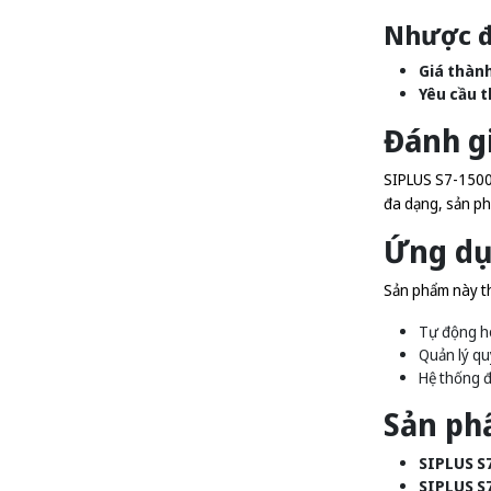
Nhược đ
Giá thàn
Yêu cầu t
Đánh gi
SIPLUS S7-1500 
đa dạng, sản phẩ
Ứng dụ
Sản phẩm này th
Tự động h
Quản lý qu
Hệ thống đ
Sản ph
SIPLUS S
SIPLUS S