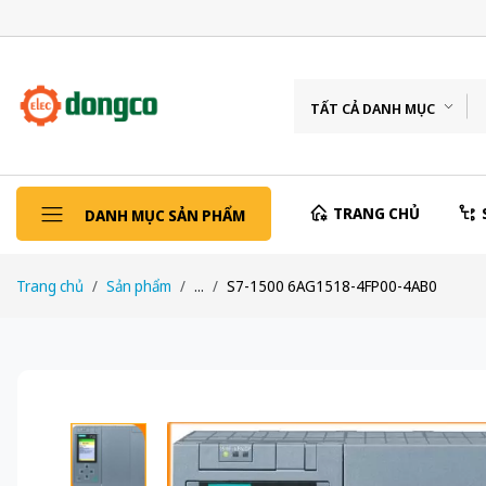
TẤT CẢ DANH MỤC
TRANG CHỦ
DANH MỤC SẢN PHẨM
Trang chủ
Sản phẩm
...
S7-1500 6AG1518-4FP00-4AB0