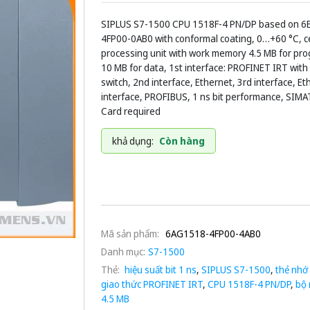
SIPLUS S7-1500 CPU 1518F-4 PN/DP based on 6
4FP00-0AB0 with conformal coating, 0…+60 °C, c
processing unit with work memory 4.5 MB for pr
10 MB for data, 1st interface: PROFINET IRT with
switch, 2nd interface, Ethernet, 3rd interface, Et
interface, PROFIBUS, 1 ns bit performance, SIM
Card required
khả dụng:
Còn hàng
Mã sản phẩm:
6AG1518-4FP00-4AB0
Danh mục:
S7-1500
Thẻ:
hiệu suất bit 1 ns
,
SIPLUS S7-1500
,
thẻ nhớ
giao thức PROFINET IRT
,
CPU 1518F-4 PN/DP
,
bộ 
4.5 MB