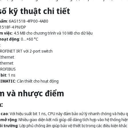
ố kỹ thuật chi tiết
hẩm
: 6AG1518-4FP00-4AB0
 1518F-4 PN/DP
m việc
: 4.5 MB cho chương trình và 10 MB cho dữ liệu
hoạt động
: 0…+60 °C
:
PROFINET IRT với 2-port switch
Ethernet
Ethernet
PROFIBUS
 bit
: 1 ns
SIMATIC
: Cần thiết cho hoạt động
m và nhược điểm
:
 cao
: Với hiệu suất bit 1 ns, CPU này đảm bảo xử lý nhanh chóng và hiệu q
 mở rộng
: Nhiều giao diện kết nối giúp dễ dàng tích hợp vào hệ thống hiện 
ôi trường
: Lớp phủ chống ẩm giúp bảo vệ thiết bị trong các điều kiện khắc 