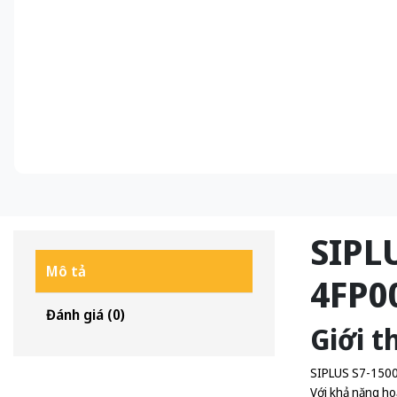
SIPL
Mô tả
4FP0
Đánh giá (0)
Giới t
SIPLUS S7-1500
Với khả năng ho