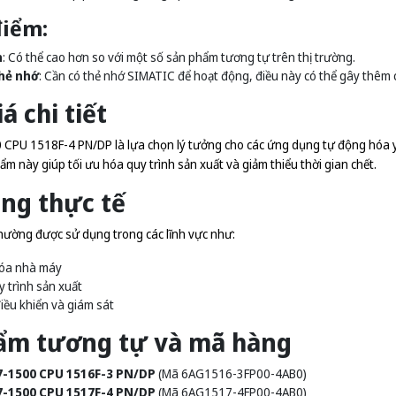
iểm:
h
: Có thể cao hơn so với một số sản phẩm tương tự trên thị trường.
hẻ nhớ
: Cần có thẻ nhớ SIMATIC để hoạt động, điều này có thể gây thêm 
á chi tiết
CPU 1518F-4 PN/DP là lựa chọn lý tưởng cho các ứng dụng tự động hóa yêu 
m này giúp tối ưu hóa quy trình sản xuất và giảm thiểu thời gian chết.
ng thực tế
ường được sử dụng trong các lĩnh vực như:
óa nhà máy
y trình sản xuất
iều khiển và giám sát
ẩm tương tự và mã hàng
7-1500 CPU 1516F-3 PN/DP
(Mã 6AG1516-3FP00-4AB0)
7-1500 CPU 1517F-4 PN/DP
(Mã 6AG1517-4FP00-4AB0)