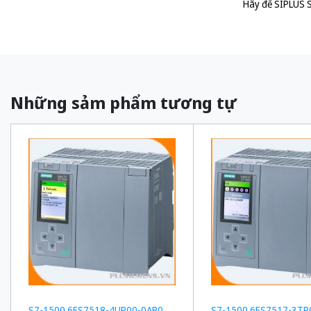
Hãy để SIPLUS S
Những sảm phẩm tương tự
S7-1500 6ES7518-4UP00-0AB0
S7-1500 6ES7517-3TP