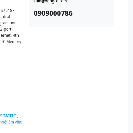
Lam@dongco.com
ES7518-
0909000786
entral
ogram and
 2-port
hernet, 4th
ATIC Memory
 SIMATIC.
,
nhớ làm việc