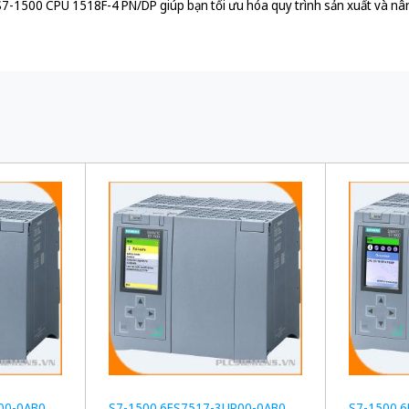
7-1500 CPU 1518F-4 PN/DP giúp bạn tối ưu hóa quy trình sản xuất và nân
00-0AB0
S7-1500 6ES7517-3UP00-0AB0
S7-1500 