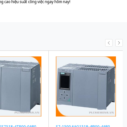
g cao hiệu suất công việc ngay hôm nay!
6ES7518-4TP00-0AB0
S7-1500 6AG1518-4JP00-4AB0