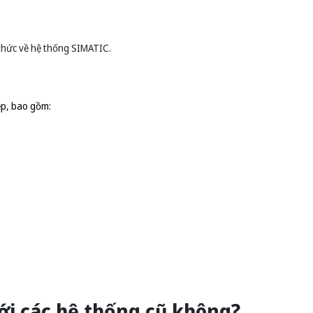
 thức về hệ thống SIMATIC.
ệp, bao gồm:
với các hệ thống cũ không?