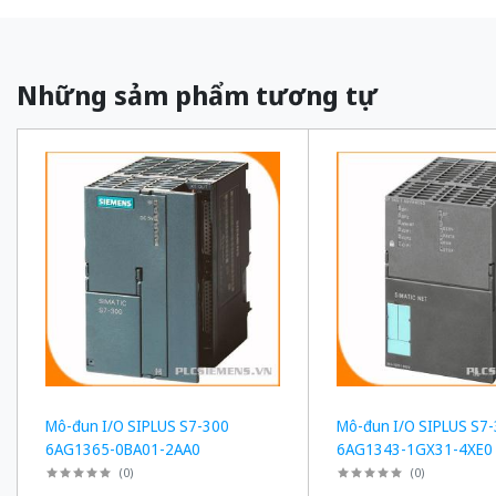
Những sảm phẩm tương tự
Mô-đun I/O SIPLUS S7-300
Mô-đun I/O SIPLUS S7
6AG1365-0BA01-2AA0
6AG1343-1GX31-4XE0
(
0
)
(
0
)