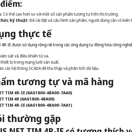
điểm:
:
Có thể cao hơn so với một số sản phẩm tương tự trên thị trường.
thức kỹ thuật:
Để cài đặt và cấu hình sản phẩm, người dùng cần có kiến
ụng thực tế
4R-IE được sử dụng rộng rãi trong các ứng dụng tự động hóa công nghi
iám sát và điều khiển từ xa.
 thiết bị trong mạng lưới sản xuất.
ào các hệ thống SCADA để thu thập và phân tích dữ liệu.
hẩm tương tự và mã hàng
ET TIM 4R-IE (6AG1800-4BA00-7AA0)
ET TIM 4R (6AG1800-4BA00)
ET TIM 4R-IE (6AG1800-4BA00-7AA1)
ỏi thường gặp
US NET TIM 4R-IE có tương thích 