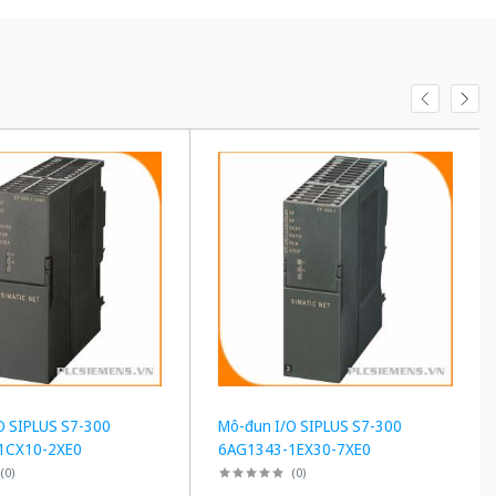
O SIPLUS S7-300
Mô-đun I/O SIPLUS S7-300
1CX10-2XE0
6AG1343-1EX30-7XE0
(
0
)
(
0
)