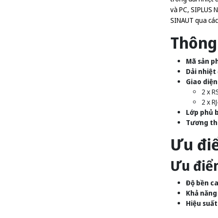
và PC, SIPLUS N
SINAUT qua các
Thông 
Mã sản p
Dải nhiệt
Giao diện
2 x 
2 x R
Lớp phủ b
Tương th
Ưu đi
Ưu điể
Độ bền ca
Khả năng 
Hiệu suất