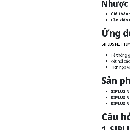
Nhược 
Giá thành
Cần kiến 
Ứng d
SIPLUS NET TIM 
Hệ thống g
Kết nối các
Tích hợp v
Sản p
SIPLUS N
SIPLUS N
SIPLUS N
Câu h
1. SIPL