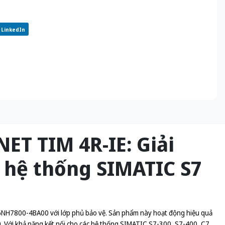
LinkedIn
ET TIM 4R-IE: Giải
 hệ thống SIMATIC S7
g 6NH7800-4BA00 với lớp phủ bảo vệ. Sản phẩm này hoạt động hiệu quả
. Với khả năng kết nối cho các hệ thống SIMATIC S7-300, S7-400, C7