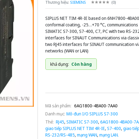
Thương hiệu:
SIEMENS
(
0
)
SIPLUS NET TIM 4R-IE based on 6NH7800-4BA00
conformal coating, -25…+70 °C, communications
SIMATIC S7-300, S7-400, C7, PC with two RS-23
interfaces for SINAUT Communications via class
two RJ45 interfaces for SINAUT communication v
networks (WAN or LAN)
khả dụng:
Còn hàng
Mã sản phẩm:
6AG1800-4BA00-7AA0
Danh mục:
Mô-đun I/O SIPLUS S7-300
Thẻ:
RJ45
,
SIMATIC S7-300
,
6AG1800-4BA00-7A
giao tiếp SIPLUS NET TIM 4R-IE
,
S7-400
,
giao ti
RS-232/RS-485
,
mạng WAN
,
mạng LAN.