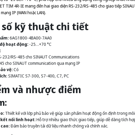
ET TIM 4R-IE mang đến hai giao diện RS-232/RS-485 cho giao tiếp SINAUT
 mạng IP (WAN hoặc LAN).
số kỹ thuật chi tiết
hẩm:
6AG1800-4BA00-7AA0
 độ hoạt động:
-25…+70 °C
:
RS-232/RS-485 cho SINAUT Communications
J45 cho SINAUT communication qua mạng IP
ảo vệ:
Có
ích:
SIMATIC S7-300, S7-400, C7, PC
ểm và nhược điểm
m:
o:
Thiết kế với lớp phủ bảo vệ giúp sản phẩm hoạt động ổn định trong môi
kết nối linh hoạt:
Hỗ trợ nhiều giao thức giao tiếp, giúp dễ dàng tích hợ
 cao:
Đảm bảo truyền tải dữ liệu nhanh chóng và chính xác.