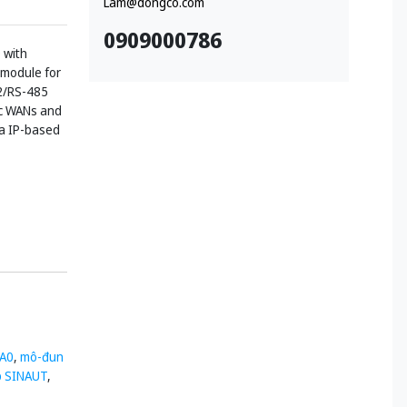
Lam@dongco.com
0909000786
 with
 module for
2/RS-485
ic WANs and
ia IP-based
A0
,
mô-đun
ếp SINAUT
,