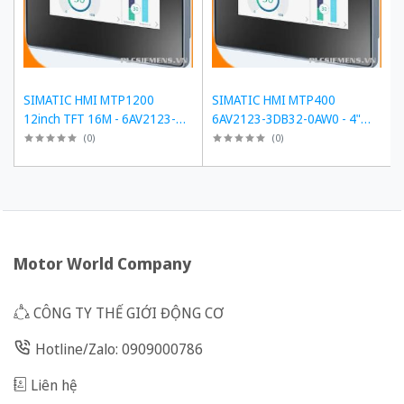
SIMATIC HMI MTP1200
SIMATIC HMI MTP400
12inch TFT 16M - 6AV2123-
6AV2123-3DB32-0AW0 - 4"
3MB32-0AW0
TFT, PROFINET
(
0
)
(
0
)
Motor World Company
CÔNG TY THẾ GIỚI ĐỘNG CƠ
Hotline/Zalo: 0909000786
Liên hệ