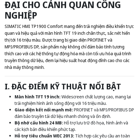
ĐẠI CHO CẢNH QUAN CÔNG
NGHIỆP
SIMATIC HMI TP1900 Comfort mang đến trải nghiệm điều khiển trực
quan và hiệu quả với màn hình TFT 19 inch chân thực, sắc nét hiển
thị tới 16 triệu màu. Được trang bị giao diện PROFINET và
MPI/PROFIBUS DP, sản phẩm này không chỉ đảm bảo tính tương
thích cao với các hệ thống tự động hóa mà còn tối ưu hóa quá trình
truyền thông dữ liệu, đem lại hiệu suất hoạt động đỉnh cao cho các
nhà máy thông minh.
I. ĐẶC ĐIỂM KỸ THUẬT NỔI BẬT
Màn hình TFT 19 inch:
Widescreen chất lượng cao, mang lại
trải nghiệm hình ảnh sống động với 16 triệu màu.
Giao diện kết nối mạnh mẽ:
PROFINET và MPI/PROFIBUS DP
đảm bảo truyền tải dữ liệu nhanh chóng và ổn định.
Bộ nhớ cấu hình 24 MB:
Hỗ trợ lưu trữ đồ họa, hình ảnh và
các kịch bản điều khiển phức tạp.
Hỗ trợ tiêu chuẩn WEC 2013:
Tích hợp các yêu cầu an toàn