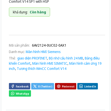
Comfort V14 SP1 with HSP
khả dụng:
Còn hàng
Mã sản phẩm:
6AV2124-0UC02-0AX1
Danh mục:
Màn hình HMI Siemens
Thẻ:
giao diện PROFINET
,
Bộ nhớ cấu hình 24 MB
,
Bảng điều
khiển Comfort
,
Màn hình HMI SIMATIC
,
Màn hình cảm ứng 19
inch
,
Tương thích WinCC Comfort V14
Facebook
X (Twitter)
Pinterest
LinkedIn
WhatsApp