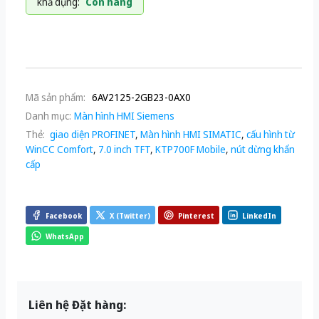
khả dụng:
Còn hàng
Mã sản phẩm:
6AV2125-2GB23-0AX0
Danh mục:
Màn hình HMI Siemens
Thẻ:
giao diện PROFINET
,
Màn hình HMI SIMATIC
,
cấu hình từ
WinCC Comfort
,
7.0 inch TFT
,
KTP700F Mobile
,
nút dừng khẩn
cấp
Facebook
X (Twitter)
Pinterest
LinkedIn
WhatsApp
Liên hệ Đặt hàng: