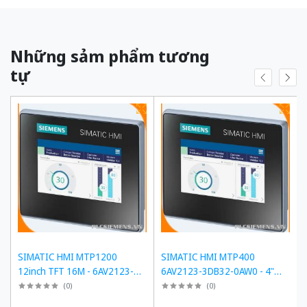
Những sảm phẩm tương
tự
SIMATIC HMI MTP1200
SIMATIC HMI MTP400
12inch TFT 16M - 6AV2123-
6AV2123-3DB32-0AW0 - 4"
3MB32-0AW0
TFT, PROFINET
(
0
)
(
0
)