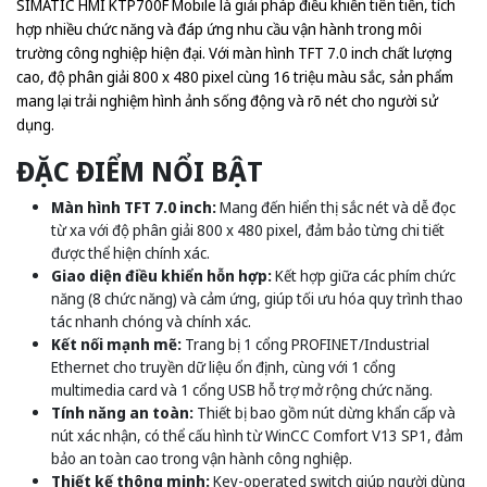
SIMATIC HMI KTP700F Mobile là giải pháp điều khiển tiên tiến, tích
hợp nhiều chức năng và đáp ứng nhu cầu vận hành trong môi
trường công nghiệp hiện đại. Với màn hình TFT 7.0 inch chất lượng
cao, độ phân giải 800 x 480 pixel cùng 16 triệu màu sắc, sản phẩm
mang lại trải nghiệm hình ảnh sống động và rõ nét cho người sử
dụng.
ĐẶC ĐIỂM NỔI BẬT
Màn hình TFT 7.0 inch:
Mang đến hiển thị sắc nét và dễ đọc
từ xa với độ phân giải 800 x 480 pixel, đảm bảo từng chi tiết
được thể hiện chính xác.
Giao diện điều khiển hỗn hợp:
Kết hợp giữa các phím chức
năng (8 chức năng) và cảm ứng, giúp tối ưu hóa quy trình thao
tác nhanh chóng và chính xác.
Kết nối mạnh mẽ:
Trang bị 1 cổng PROFINET/Industrial
Ethernet cho truyền dữ liệu ổn định, cùng với 1 cổng
multimedia card và 1 cổng USB hỗ trợ mở rộng chức năng.
Tính năng an toàn:
Thiết bị bao gồm nút dừng khẩn cấp và
nút xác nhận, có thể cấu hình từ WinCC Comfort V13 SP1, đảm
bảo an toàn cao trong vận hành công nghiệp.
Thiết kế thông minh:
Key-operated switch giúp người dùng