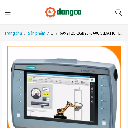
Trang chủ
Sản phẩm
...
6AV2125-2GB23-0AX0 SIMATIC HMI KTP700F Mobile 7" TFT Display