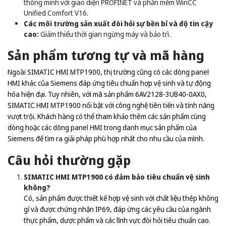
thông minh với giao diện PROFINET và phần mềm WinCC
Unified Comfort V16.
Các môi trường sản xuất đòi hỏi sự bền bỉ và độ tin cậy
cao:
Giảm thiểu thời gian ngừng máy và bảo trì.
Sản phẩm tương tự và mã hàng
Ngoài SIMATIC HMI MTP1900, thị trường cũng có các dòng panel
HMI khác của Siemens đáp ứng tiêu chuẩn hợp vệ sinh và tự động
hóa hiện đại. Tuy nhiên, với mã sản phẩm 6AV2128-3UB40-0AX0,
SIMATIC HMI MTP1900 nổi bật với công nghệ tiên tiến và tính năng
vượt trội. Khách hàng có thể tham khảo thêm các sản phẩm cùng
dòng hoặc các dòng panel HMI trong danh mục sản phẩm của
Siemens để tìm ra giải pháp phù hợp nhất cho nhu cầu của mình.
Câu hỏi thường gặp
SIMATIC HMI MTP1900 có đảm bảo tiêu chuẩn vệ sinh
không?
Có, sản phẩm được thiết kế hợp vệ sinh với chất liệu thép không
gỉ và được chứng nhận IP69, đáp ứng các yêu cầu của ngành
thực phẩm, dược phẩm và các lĩnh vực đòi hỏi tiêu chuẩn cao.