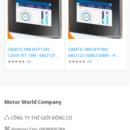
SIMATIC HMI MTP1200
SIMATIC HMI MTP400
12inch TFT 16M - 6AV2123-
6AV2123-3DB32-0AW0 - 4"
3MB32-0AW0
TFT, PROFINET
(
0
)
(
0
)
Motor World Company
CÔNG TY THẾ GIỚI ĐỘNG CƠ
Hotline/Zalo: 0909000786