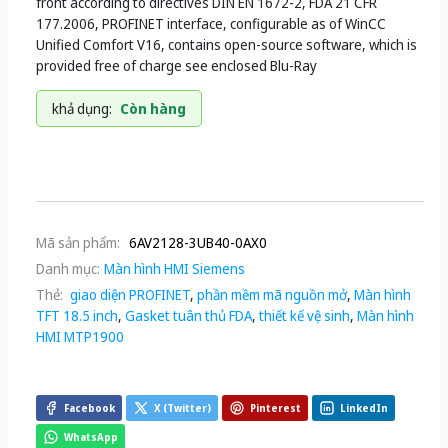
front according to directives DIN EN 1672-2, FDA 21 CFR
177.2006, PROFINET interface, configurable as of WinCC
Unified Comfort V16, contains open-source software, which is
provided free of charge see enclosed Blu-Ray
khả dụng:
Còn hàng
Mã sản phẩm:
6AV2128-3UB40-0AX0
Danh mục:
Màn hình HMI Siemens
Thẻ:
giao diện PROFINET
,
phần mềm mã nguồn mở
,
Màn hình
TFT 18.5 inch
,
Gasket tuân thủ FDA
,
thiết kế vệ sinh
,
Màn hình
HMI MTP1900
Facebook
X (Twitter)
Pinterest
LinkedIn
WhatsApp