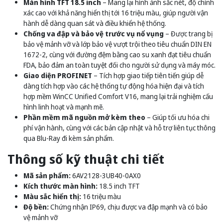
Màn hình TFT 18.5 inch
– Mang lại hình ảnh sắc nét, độ chính
xác cao với khả năng hiển thị tới 16 triệu màu, giúp người vận
hành dễ dàng quan sát và điều khiển hệ thống.
Chống va đập và bảo vệ trước vụ nổ vụng
– Được trang bị
bảo vệ mảnh vỡ và lớp bảo vệ vượt trội theo tiêu chuẩn DIN EN
1672-2, cùng với đường đệm bằng cao su xanh đạt tiêu chuẩn
FDA, bảo đảm an toàn tuyệt đối cho người sử dụng và máy móc.
Giao diện PROFINET
– Tích hợp giao tiếp tiên tiến giúp dễ
dàng tích hợp vào các hệ thống tự động hóa hiện đại và tích
hợp mềm WinCC Unified Comfort V16, mang lại trải nghiệm cấu
hình linh hoạt và mạnh mẽ.
Phần mềm mã nguồn mở kèm theo
– Giúp tối ưu hóa chi
phí vận hành, cùng với các bản cập nhật và hỗ trợ liên tục thông
qua Blu-Ray đi kèm sản phẩm.
Thông số kỹ thuật chi tiết
Mã sản phẩm:
6AV2128-3UB40-0AX0
Kích thước màn hình:
18.5 inch TFT
Màu sắc hiển thị:
16 triệu màu
Độ bền:
Chứng nhận IP69, chịu được va đập mạnh và có bảo
vệ mảnh vỡ