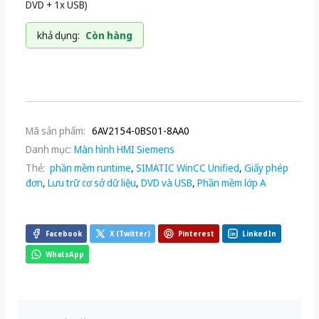
DVD + 1x USB)
khả dụng:
Còn hàng
Mã sản phẩm:
6AV2154-0BS01-8AA0
Danh mục:
Màn hình HMI Siemens
Thẻ:
phần mềm runtime
,
SIMATIC WinCC Unified
,
Giấy phép
đơn
,
Lưu trữ cơ sở dữ liệu
,
DVD và USB
,
Phần mềm lớp A
Facebook
X (Twitter)
Pinterest
LinkedIn
WhatsApp