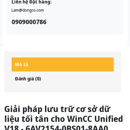
Liên hệ Đặt hàng:
Lam@dongco.com
0909000786
Mô tả
Đánh giá (0)
Giải pháp lưu trữ cơ sở dữ
liệu tối tân cho WinCC Unified
V18 - 6AV2154-0BS01-8AA0