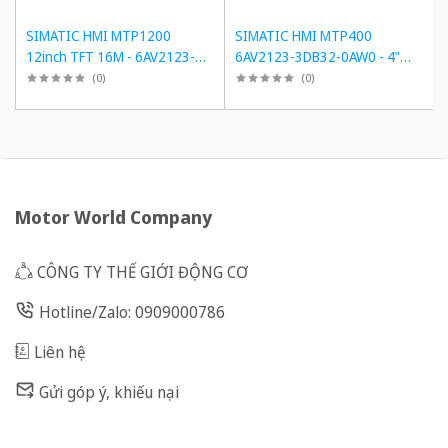
SIMATIC HMI MTP1200
SIMATIC HMI MTP400
12inch TFT 16M - 6AV2123-
6AV2123-3DB32-0AW0 - 4"
3MB32-0AW0
TFT, PROFINET
(
0
)
(
0
)
Motor World Company
CÔNG TY THẾ GIỚI ĐỘNG CƠ
Hotline/Zalo: 0909000786
Liên hệ
Gửi góp ý, khiếu nại