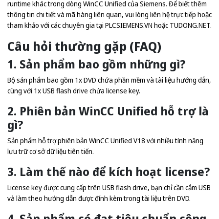
runtime khác trong dòng WinCC Unified của Siemens. Để biết thêm
thông tin chi tiết và mã hàng liên quan, vui lòng liên hệ trực tiếp hoặc
tham khảo với các chuyên gia tại
PLCSIEMENS.VN
hoặc
TUDONG.NET
.
Câu hỏi thường gặp (FAQ)
1. Sản phẩm bao gồm những gì?
Bộ sản phẩm bao gồm 1x DVD chứa phần mềm và tài liệu hướng dẫn,
cùng với 1x USB flash drive chứa license key.
2. Phiên bản WinCC Unified hỗ trợ là
gì?
Sản phẩm hỗ trợ phiên bản WinCC Unified V18 với nhiều tính năng
lưu trữ cơ sở dữ liệu tiên tiến.
3. Làm thế nào để kích hoạt license?
License key được cung cấp trên USB flash drive, bạn chỉ cần cắm USB
và làm theo hướng dẫn được đính kèm trong tài liệu trên DVD.
4. Sản phẩm có đạt tiêu chuẩn công