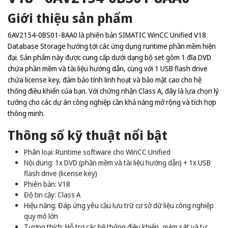
Giới thiệu sản phẩm
6AV2154-0BS01-8AA0 là phiên bản SIMATIC WinCC Unified V18
Database Storage hướng tới các ứng dụng runtime phần mềm hiện
đại. Sản phẩm này được cung cấp dưới dạng bộ set gồm 1 đĩa DVD
chứa phần mềm và tài liệu hướng dẫn, cùng với 1 USB flash drive
chứa license key, đảm bảo tính linh hoạt và bảo mật cao cho hệ
thống điều khiển của bạn. Với chứng nhận Class A, đây là lựa chọn lý
tưởng cho các dự án công nghiệp cần khả năng mở rộng và tích hợp
thông minh.
Thông số kỹ thuật nổi bật
Phân loại: Runtime software cho WinCC Unified
Nội dung: 1x DVD (phần mềm và tài liệu hướng dẫn) + 1x USB
flash drive (license key)
Phiên bản: V18
Độ tin cậy: Class A
Hiệu năng: Đáp ứng yêu cầu lưu trữ cơ sở dữ liệu công nghiệp
quy mô lớn
Tương thích: Hỗ trợ các hệ thống điều khiển, giám sát và tự