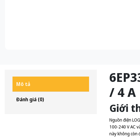
6EP3
Mô tả
/ 4 A
Đánh giá (0)
Giới t
Nguồn điện LOGO
100-240 V AC và 
này không còn đ