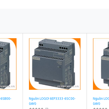
-6SB00-
Nguồn LOGO! 6EP3333-6SC00-
Nguồn LO
0AY0
0AY0
(
0
)