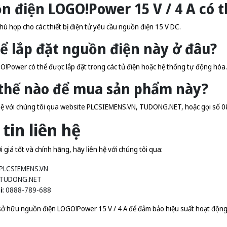
n điện LOGO!Power 15 V / 4 A có t
ù hợp cho các thiết bị điện tử yêu cầu nguồn điện 15 V DC.
hể lắp đặt nguồn điện này ở đâu?
!Power có thể được lắp đặt trong các tủ điện hoặc hệ thống tự động hóa.
 thế nào để mua sản phẩm này?
hệ với chúng tôi qua website
PLCSIEMENS.VN
,
TUDONG.NET
, hoặc gọi số 
tin liên hệ
giá tốt và chính hãng, hãy liên hệ với chúng tôi qua:
PLCSIEMENS.VN
TUDONG.NET
i
: 0888-789-688
ở hữu nguồn điện LOGO!Power 15 V / 4 A để đảm bảo hiệu suất hoạt động t