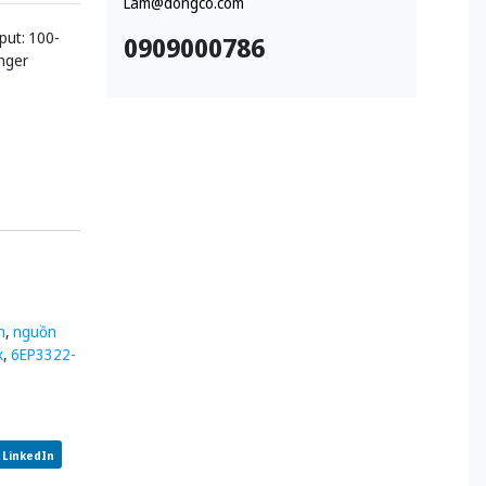
Lam@dongco.com
put: 100-
0909000786
onger
h
,
nguồn
x
,
6EP3322-
LinkedIn