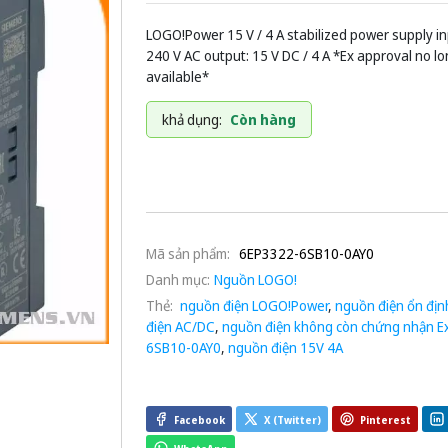
LOGO!Power 15 V / 4 A stabilized power supply in
240 V AC output: 15 V DC / 4 A *Ex approval no l
available*
khả dụng:
Còn hàng
Mã sản phẩm:
6EP3322-6SB10-0AY0
Danh mục:
Nguồn LOGO!
Thẻ:
nguồn điện LOGO!Power
,
nguồn điện ổn địn
điện AC/DC
,
nguồn điện không còn chứng nhận E
6SB10-0AY0
,
nguồn điện 15V 4A
Facebook
X (Twitter)
Pinterest