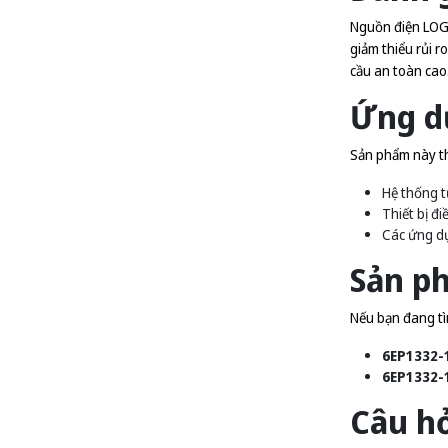
Nguồn điện LOGO
giảm thiểu rủi r
cầu an toàn cao
Ứng d
Sản phẩm này t
Hệ thống 
Thiết bị đi
Các ứng dụ
Sản p
Nếu bạn đang tì
6EP1332-
6EP1332-
Câu h