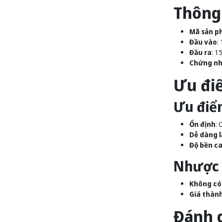
Thông 
Mã sản p
Đầu vào
:
Đầu ra
: 1
Chứng nh
Ưu đi
Ưu điể
Ổn định
: 
Dễ dàng l
Độ bền c
Nhược 
Không có
Giá thàn
Đánh g