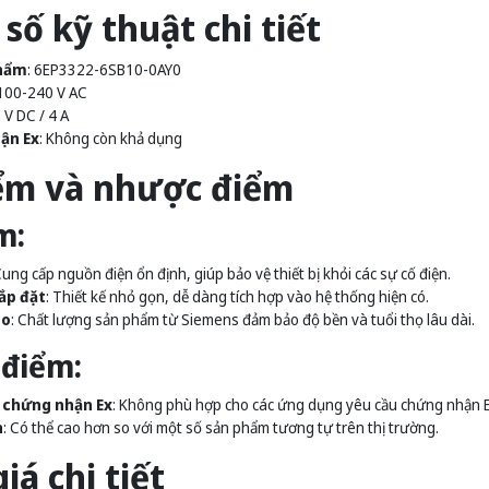
số kỹ thuật chi tiết
hẩm
: 6EP3322-6SB10-0AY0
 100-240 V AC
5 V DC / 4 A
ận Ex
: Không còn khả dụng
ểm và nhược điểm
m:
Cung cấp nguồn điện ổn định, giúp bảo vệ thiết bị khỏi các sự cố điện.
ắp đặt
: Thiết kế nhỏ gọn, dễ dàng tích hợp vào hệ thống hiện có.
ao
: Chất lượng sản phẩm từ Siemens đảm bảo độ bền và tuổi thọ lâu dài.
điểm:
 chứng nhận Ex
: Không phù hợp cho các ứng dụng yêu cầu chứng nhận E
h
: Có thể cao hơn so với một số sản phẩm tương tự trên thị trường.
iá chi tiết