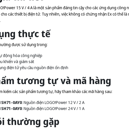
!Power 15 V / 4 A là một sản phẩm đáng tin cậy cho các ứng dụng công n
o cho các thiết bị điện tử. Tuy nhiên, việc không có chứng nhận Ex có thể 
.
ụng thực tế
hường được sử dụng trong:
tự động hóa công nghiệp
ều khiển và giám sát
ng điện tử yêu cầu nguồn điện ổn định
hẩm tương tự và mã hàng
m kiếm các sản phẩm tương tự, hãy tham khảo các mã hàng sau:
1SH71-0AY0
: Nguồn điện LOGO!Power 12 V / 2 A
1SH71-0AY0
: Nguồn điện LOGO!Power 24 V / 1 A
ỏi thường gặp