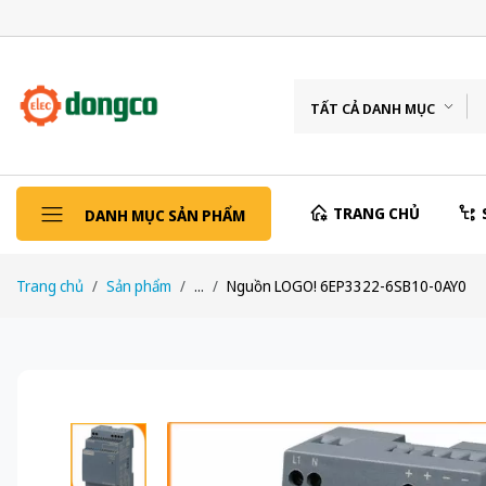
TẤT CẢ DANH MỤC
TRANG CHỦ
DANH MỤC SẢN PHẨM
Trang chủ
Sản phẩm
...
Nguồn LOGO! 6EP3322-6SB10-0AY0