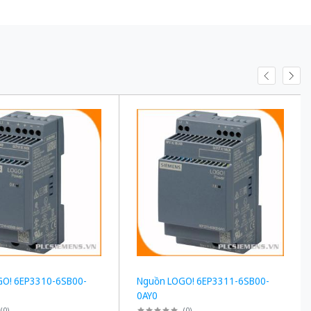
GO! 6EP3310-6SB00-
Nguồn LOGO! 6EP3311-6SB00-
0AY0
(
0
)
(
0
)