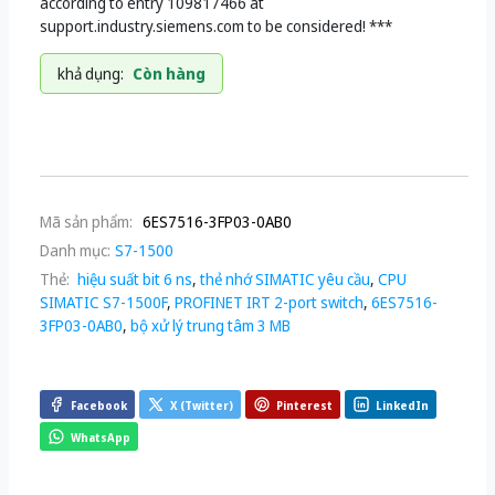
according to entry 109817466 at
support.industry.siemens.com to be considered! ***
khả dụng:
Còn hàng
Mã sản phẩm:
6ES7516-3FP03-0AB0
Danh mục:
S7-1500
Thẻ:
hiệu suất bit 6 ns
,
thẻ nhớ SIMATIC yêu cầu
,
CPU
SIMATIC S7-1500F
,
PROFINET IRT 2-port switch
,
6ES7516-
3FP03-0AB0
,
bộ xử lý trung tâm 3 MB
Facebook
X (Twitter)
Pinterest
LinkedIn
WhatsApp