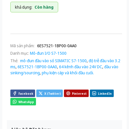
khả dụng:
Còn hàng
Mã sản phẩm:
6ES7521-1BP00-0AA0
Danh mục:
Mô-đun I/O S7-1500
Thẻ:
mô-đun đầu vào số SIMATIC S7-1500
,
độ trễ đầu vào 3.2
ms
,
6ES7521-1BP00-0AA0
,
64 kênh đầu vào 24V DC
,
đầu vào
sinking/sourcing
,
phụ kiện cáp và khối đầu cuối.
Facebook
X (Twitter)
Pinterest
LinkedIn
WhatsApp