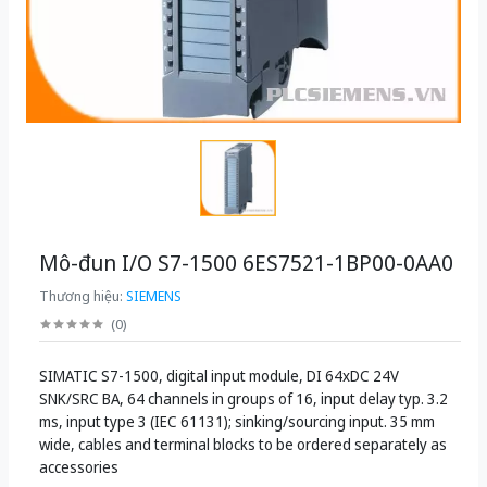
Mô-đun I/O S7-1500 6ES7521-1BP00-0AA0
Thương hiệu:
SIEMENS
(
0
)
SIMATIC S7-1500, digital input module, DI 64xDC 24V
SNK/SRC BA, 64 channels in groups of 16, input delay typ. 3.2
ms, input type 3 (IEC 61131); sinking/sourcing input. 35 mm
wide, cables and terminal blocks to be ordered separately as
accessories