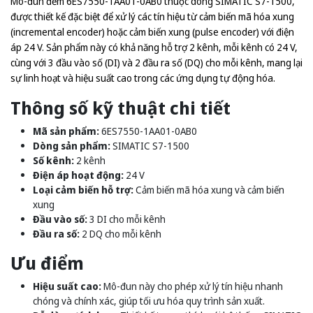
Mô-đun đếm 6ES7550-1AA01-0AB0 thuộc dòng SIMATIC S7-1500,
được thiết kế đặc biệt để xử lý các tín hiệu từ cảm biến mã hóa xung
(incremental encoder) hoặc cảm biến xung (pulse encoder) với điện
áp 24 V. Sản phẩm này có khả năng hỗ trợ 2 kênh, mỗi kênh có 24 V,
cùng với 3 đầu vào số (DI) và 2 đầu ra số (DQ) cho mỗi kênh, mang lại
sự linh hoạt và hiệu suất cao trong các ứng dụng tự động hóa.
Thông số kỹ thuật chi tiết
Mã sản phẩm:
6ES7550-1AA01-0AB0
Dòng sản phẩm:
SIMATIC S7-1500
Số kênh:
2 kênh
Điện áp hoạt động:
24 V
Loại cảm biến hỗ trợ:
Cảm biến mã hóa xung và cảm biến
xung
Đầu vào số:
3 DI cho mỗi kênh
Đầu ra số:
2 DQ cho mỗi kênh
Ưu điểm
Hiệu suất cao:
Mô-đun này cho phép xử lý tín hiệu nhanh
chóng và chính xác, giúp tối ưu hóa quy trình sản xuất.