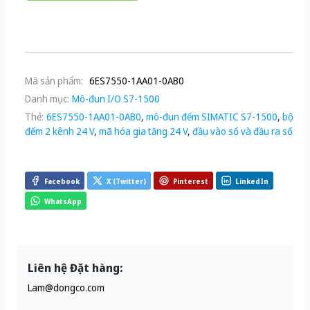
Mã sản phẩm:
6ES7550-1AA01-0AB0
Danh mục:
Mô-đun I/O S7-1500
Thẻ:
6ES7550-1AA01-0AB0
,
mô-đun đếm SIMATIC S7-1500
,
bộ
đếm 2 kênh 24 V
,
mã hóa gia tăng 24 V
,
đầu vào số và đầu ra số
Facebook
X (Twitter)
Pinterest
LinkedIn
WhatsApp
Liên hệ Đặt hàng:
Lam@dongco.com