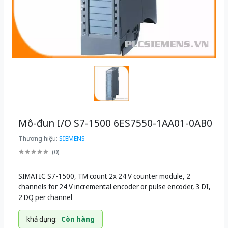
Mô-đun I/O S7-1500 6ES7550-1AA01-0AB0
Thương hiệu:
SIEMENS
(
0
)
SIMATIC S7-1500, TM count 2x 24 V counter module, 2
channels for 24 V incremental encoder or pulse encoder, 3 DI,
2 DQ per channel
khả dụng:
Còn hàng