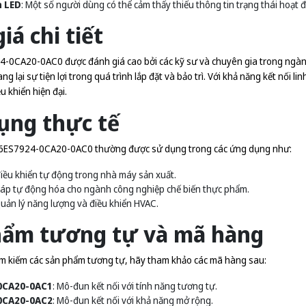
n LED
: Một số người dùng có thể cảm thấy thiếu thông tin trạng thái hoạt 
iá chi tiết
-0CA20-0AC0 được đánh giá cao bởi các kỹ sư và chuyên gia trong ngành
g lại sự tiện lợi trong quá trình lắp đặt và bảo trì. Với khả năng kết nối 
u khiển hiện đại.
ụng thực tế
 6ES7924-0CA20-0AC0 thường được sử dụng trong các ứng dụng như:
iều khiển tự động trong nhà máy sản xuất.
háp tự động hóa cho ngành công nghiệp chế biến thực phẩm.
uản lý năng lượng và điều khiển HVAC.
hẩm tương tự và mã hàng
m kiếm các sản phẩm tương tự, hãy tham khảo các mã hàng sau:
0CA20-0AC1
: Mô-đun kết nối với tính năng tương tự.
0CA20-0AC2
: Mô-đun kết nối với khả năng mở rộng.