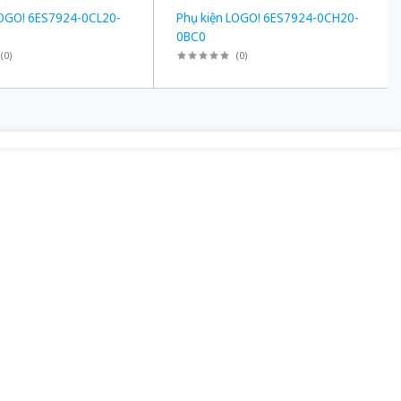
LOGO! 6ES7924-0CL20-
Phụ kiện LOGO! 6ES7924-0CH20-
0BC0
(
0
)
(
0
)