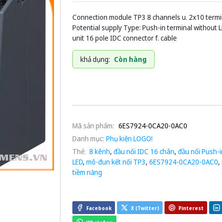
Connection module TP3 8 channels u. 2x10 termin
Potential supply Type: Push-in terminal without 
unit 16 pole IDC connector f. cable
khả dụng:
Còn hàng
Mã sản phẩm:
6ES7924-0CA20-0AC0
Danh mục:
Phụ kiện LOGO!
Thẻ:
8 kênh
,
đầu nối IDC 16 chân
,
đầu nối Push-
LED
,
mô-đun kết nối TP3
,
6ES7924-0CA20-0AC0
,
tiềm năng
Facebook
X (Twitter)
Pinterest