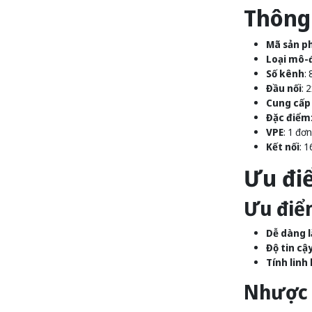
Thông 
Mã sản p
Loại mô-
Số kênh
:
Đầu nối
: 
Cung cấp
Đặc điểm
VPE
: 1 đơn
Kết nối
: 
Ưu đi
Ưu điể
Dễ dàng l
Độ tin cậ
Tính linh
Nhược 