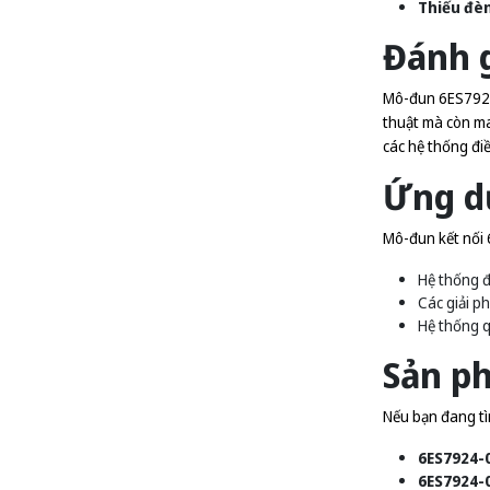
Thiếu đè
Đánh g
Mô-đun 6ES7924
thuật mà còn man
các hệ thống điề
Ứng d
Mô-đun kết nối
Hệ thống đ
Các giải p
Hệ thống q
Sản p
Nếu bạn đang tì
6ES7924-
6ES7924-