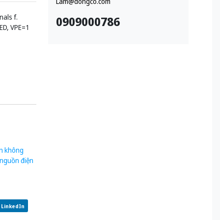
Lam@dongco.com
als f.
0909000786
LED, VPE=1
in không
nguồn điện
LinkedIn