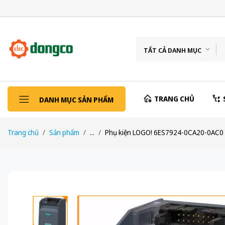
TẤT CẢ DANH MỤC
TRANG CHỦ
DANH MỤC SẢN PHẨM
Trang chủ
Sản phẩm
...
Phụ kiện LOGO! 6ES7924-0CA20-0AC0