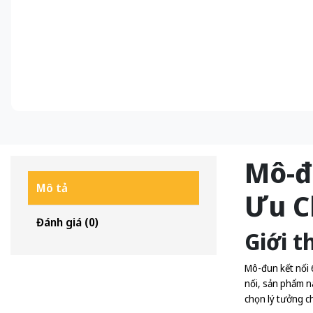
Mô-đ
Mô tả
Ưu C
Đánh giá (0)
Giới t
Mô-đun kết nối 
nối, sản phẩm n
chọn lý tưởng ch