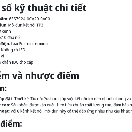
số kỹ thuật chi tiết
hẩm
: 6ES7924-0CA20-0AC0
đun
: Mô-đun kết nối TP3
 8 kênh
2x10 đầu nối
 điện
: Loại Push-in terminal
: Không có LED
 vị
16 chân IDC cho cáp
ểm và nhược điểm
m:
ắp đặt
: Thiết kế đầu nối Push-in giúp việc kết nối trở nên nhanh chóng và
y cao
: Sản phẩm được sản xuất theo tiêu chuẩn chất lượng cao, đảm bảo ho
 hoạt
: Với 8 kênh kết nối, mô-đun này có thể đáp ứng nhiều nhu cầu khác
điểm: