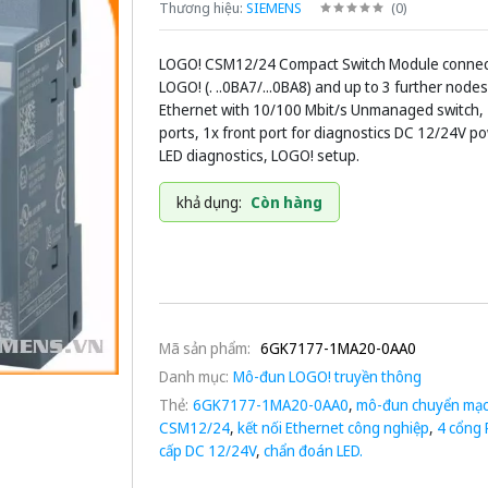
Thương hiệu:
SIEMENS
(
0
)
LOGO! CSM12/24 Compact Switch Module connect
LOGO! (. ..0BA7/...0BA8) and up to 3 further nodes
Ethernet with 10/100 Mbit/s Unmanaged switch, 
ports, 1x front port for diagnostics DC 12/24V p
LED diagnostics, LOGO! setup.
khả dụng:
Còn hàng
Mã sản phẩm:
6GK7177-1MA20-0AA0
Danh mục:
Mô-đun LOGO! truyền thông
Thẻ:
6GK7177-1MA20-0AA0
,
mô-đun chuyển mạ
CSM12/24
,
kết nối Ethernet công nghiệp
,
4 cổng 
cấp DC 12/24V
,
chẩn đoán LED.