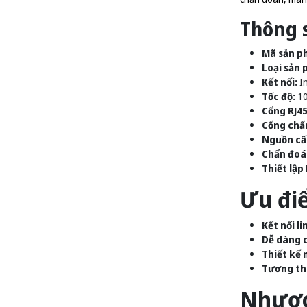
Thông s
Mã sản p
Loại sản 
Kết nối:
In
Tốc độ:
10
Cổng RJ45
Cổng chẩ
Nguồn cấ
Chẩn đoá
Thiết lập
Ưu đi
Kết nối li
Dễ dàng 
Thiết kế 
Tương th
Nhược