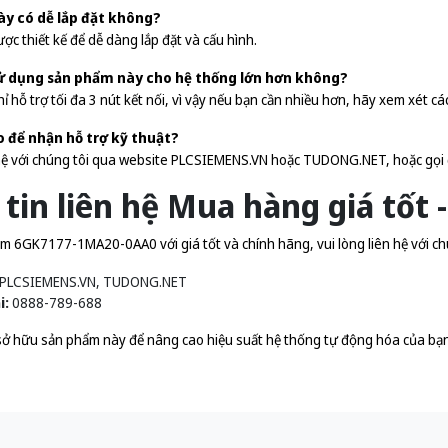
ày có dễ lắp đặt không?
c thiết kế để dễ dàng lắp đặt và cấu hình.
 sử dụng sản phẩm này cho hệ thống lớn hơn không?
 hỗ trợ tối đa 3 nút kết nối, vì vậy nếu bạn cần nhiều hơn, hãy xem xét cá
o để nhận hỗ trợ kỹ thuật?
 hệ với chúng tôi qua website PLCSIEMENS.VN hoặc TUDONG.NET, hoặc gọi
tin liên hệ Mua hàng giá tốt 
 6GK7177-1MA20-0AA0 với giá tốt và chính hãng, vui lòng liên hệ với ch
PLCSIEMENS.VN, TUDONG.NET
i:
0888-789-688
ở hữu sản phẩm này để nâng cao hiệu suất hệ thống tự động hóa của bạn