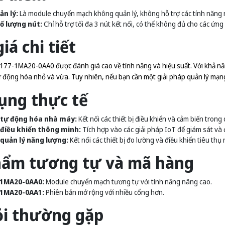
n lý:
Là module chuyển mạch không quản lý, không hỗ trợ các tính năng
số lượng nút:
Chỉ hỗ trợ tối đa 3 nút kết nối, có thể không đủ cho các ứng
iá chi tiết
7-1MA20-0AA0 được đánh giá cao về tính năng và hiệu suất. Với khả năng 
 động hóa nhỏ và vừa. Tuy nhiên, nếu bạn cần một giải pháp quản lý mạng
ụng thực tế
 tự động hóa nhà máy:
Kết nối các thiết bị điều khiển và cảm biến trong
điều khiển thông minh:
Tích hợp vào các giải pháp IoT để giám sát và đ
quản lý năng lượng:
Kết nối các thiết bị đo lường và điều khiển tiêu thụ
hẩm tương tự và mã hàng
1MA20-0AA0:
Module chuyển mạch tương tự với tính năng nâng cao.
1MA20-0AA1:
Phiên bản mở rộng với nhiều cổng hơn.
ỏi thường gặp