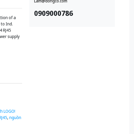
Lam@dongco.com
0909000786
ion of a
 to Ind.
4 RJ45
ower supply
ch LOGO!
RJ45
,
nguồn