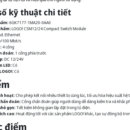
ố kỹ thuật chi tiết
hẩm:
6GK7177-1MA20-0AA0
phẩm:
LOGO! CSM12/24 Compact Switch Module
d. Ethernet
/100 Mbit/s
:
4 cổng
n đoán:
1 cổng phía trước
p:
DC 12/24V
n LED:
Có
 LOGO!:
Có
ểm
nh hoạt:
Cho phép kết nối nhiều thiết bị cùng lúc, tối ưu hóa hiệu suất hệ 
chẩn đoán:
Cổng chẩn đoán giúp người dùng dễ dàng kiểm tra và khắc ph
nhỏ gọn:
Tiết kiệm không gian lắp đặt trong tủ điện.
ích cao:
Hoạt động tốt với các sản phẩm LOGO! khác, tạo sự đồng bộ tro
 điểm