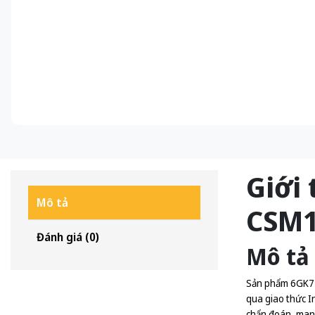
Giới
Mô tả
CSM1
Đánh giá (0)
Mô tả
Sản phẩm 6GK717
qua giao thức I
chẩn đoán, mang 