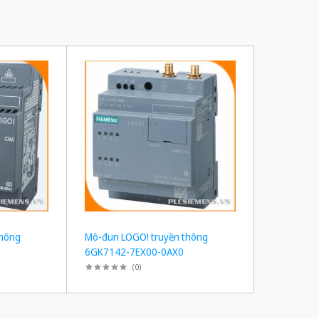
thông
Mô-đun LOGO! truyền thông
6GK7142-7EX00-0AX0
(
0
)