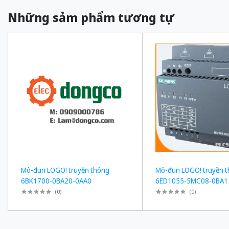
Những sảm phẩm tương tự
Mô-đun LOGO! truyền thông
Mô-đun LOGO! truyền 
6BK1700-0BA20-0AA0
6ED1055-5MC08-0BA1
(
0
)
(
0
)