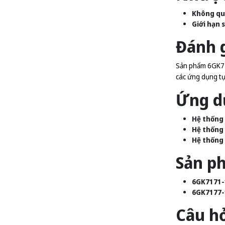
Không quả
Giới hạn 
Đánh g
Sản phẩm 6GK717
các ứng dụng tự
Ứng d
Hệ thống
Hệ thống 
Hệ thống 
Sản p
6GK7171-
6GK7177-
Câu h