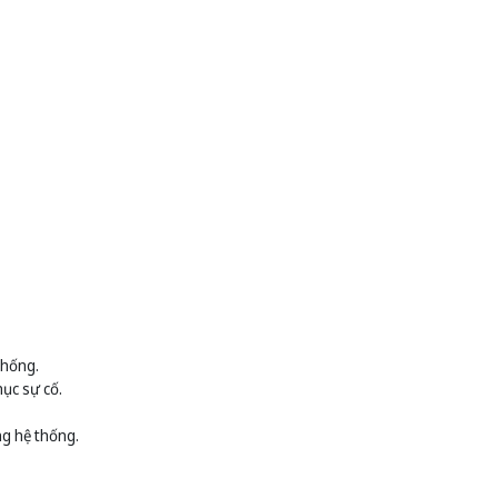
thống.
ục sự cố.
ng hệ thống.