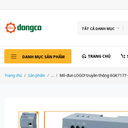
TẤT CẢ DANH MỤC
TRANG CHỦ
DANH MỤC SẢN PHẨM
Trang chủ
Sản phẩm
...
Mô-đun LOGO! truyền thông 6GK717