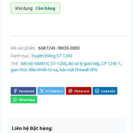
khả dụng:
Còn hàng
Mã sản phẩm:
6GK7243-1BX30-0XE0
Danh mục:
Truyền thông S7-1200
Thẻ:
kết nối SIMATIC S7-1200
,
Bộ xử lý giao tiếp
,
CP 1243-1
,
giao thức điều khiển từ xa
,
bảo mật Firewall VPN.
Facebook
X (Twitter)
Pinterest
LinkedIn
WhatsApp
Liên hệ Đặt hàng: