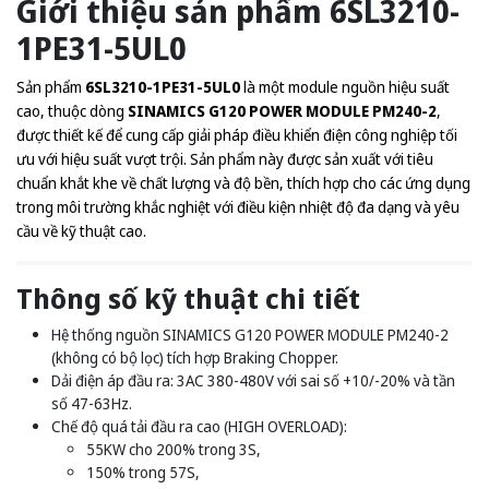
Giới thiệu sản phẩm 6SL3210-
1PE31-5UL0
Sản phẩm
6SL3210-1PE31-5UL0
là một module nguồn hiệu suất
cao, thuộc dòng
SINAMICS G120 POWER MODULE PM240-2
,
được thiết kế để cung cấp giải pháp điều khiển điện công nghiệp tối
ưu với hiệu suất vượt trội. Sản phẩm này được sản xuất với tiêu
chuẩn khắt khe về chất lượng và độ bền, thích hợp cho các ứng dụng
trong môi trường khắc nghiệt với điều kiện nhiệt độ đa dạng và yêu
cầu về kỹ thuật cao.
Thông số kỹ thuật chi tiết
Hệ thống nguồn SINAMICS G120 POWER MODULE PM240-2
(không có bộ lọc) tích hợp Braking Chopper.
Dải điện áp đầu ra: 3AC 380-480V với sai số +10/-20% và tần
số 47-63Hz.
Chế độ quá tải đầu ra cao (HIGH OVERLOAD):
55KW cho 200% trong 3S,
150% trong 57S,