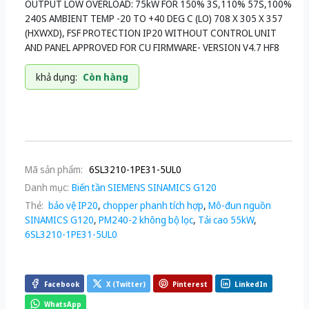
OUTPUT LOW OVERLOAD: 75kW FOR 150% 3S,110% 57S,100%
240S AMBIENT TEMP -20 TO +40 DEG C (LO) 708 X 305 X 357
(HXWXD), FSF PROTECTION IP20 WITHOUT CONTROL UNIT
AND PANEL APPROVED FOR CU FIRMWARE- VERSION V4.7 HF8
khả dụng:
Còn hàng
Mã sản phẩm:
6SL3210-1PE31-5UL0
Danh mục:
Biến tần SIEMENS SINAMICS G120
Thẻ:
bảo vệ IP20
,
chopper phanh tích hợp
,
Mô-đun nguồn
SINAMICS G120
,
PM240-2 không bộ lọc
,
Tải cao 55kW
,
6SL3210-1PE31-5UL0
Facebook
X (Twitter)
Pinterest
LinkedIn
WhatsApp