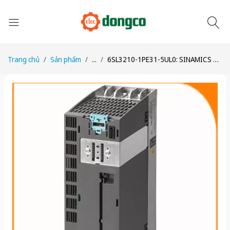
Trang chủ
Sản phẩm
...
6SL3210-1PE31-5UL0: SINAMICS G120 PM240-2 Không Bộ Lọc, 55kW