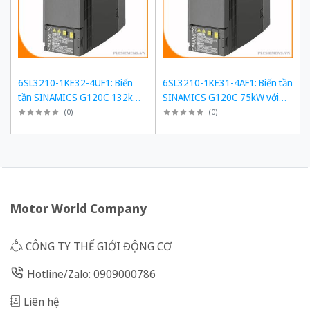
6SL3210-1KE32-4UF1: Biến
6SL3210-1KE31-4AF1: Biến tần
tần SINAMICS G120C 132kW
SINAMICS G120C 75kW với
với Tải Quá Tải 150%
Tải Quá Tải 150% và Tính
(
0
)
(
0
)
Năng An Toàn
Motor World Company
CÔNG TY THẾ GIỚI ĐỘNG CƠ
Hotline/Zalo: 0909000786
Liên hệ