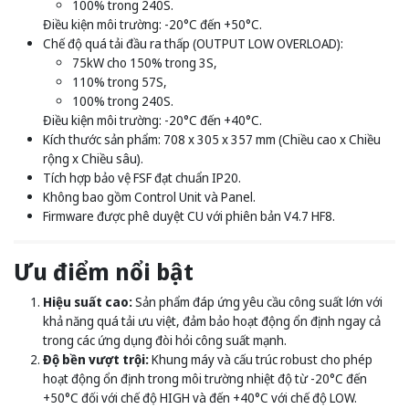
100% trong 240S.
Điều kiện môi trường: -20°C đến +50°C.
Chế độ quá tải đầu ra thấp (OUTPUT LOW OVERLOAD):
75kW cho 150% trong 3S,
110% trong 57S,
100% trong 240S.
Điều kiện môi trường: -20°C đến +40°C.
Kích thước sản phẩm: 708 x 305 x 357 mm (Chiều cao x Chiều
rộng x Chiều sâu).
Tích hợp bảo vệ FSF đạt chuẩn IP20.
Không bao gồm Control Unit và Panel.
Firmware được phê duyệt CU với phiên bản V4.7 HF8.
Ưu điểm nổi bật
Hiệu suất cao:
Sản phẩm đáp ứng yêu cầu công suất lớn với
khả năng quá tải ưu việt, đảm bảo hoạt động ổn định ngay cả
trong các ứng dụng đòi hỏi công suất mạnh.
Độ bền vượt trội:
Khung máy và cấu trúc robust cho phép
hoạt động ổn định trong môi trường nhiệt độ từ -20°C đến
+50°C đối với chế độ HIGH và đến +40°C với chế độ LOW.