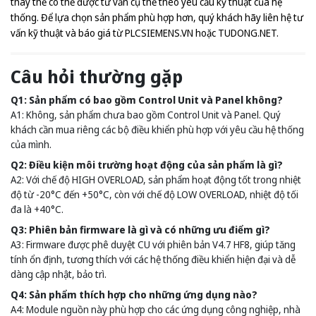
thay thế có thể được tư vấn cụ thể theo yêu cầu kỹ thuật của hệ
thống. Để lựa chọn sản phẩm phù hợp hơn, quý khách hãy liên hệ tư
vấn kỹ thuật và báo giá từ
PLCSIEMENS.VN
hoặc
TUDONG.NET
.
Câu hỏi thường gặp
Q1: Sản phẩm có bao gồm Control Unit và Panel không?
A1: Không, sản phẩm chưa bao gồm Control Unit và Panel. Quý
khách cần mua riêng các bộ điều khiển phù hợp với yêu cầu hệ thống
của mình.
Q2: Điều kiện môi trường hoạt động của sản phẩm là gì?
A2: Với chế độ HIGH OVERLOAD, sản phẩm hoạt động tốt trong nhiệt
độ từ -20°C đến +50°C, còn với chế độ LOW OVERLOAD, nhiệt độ tối
đa là +40°C.
Q3: Phiên bản firmware là gì và có những ưu điểm gì?
A3: Firmware được phê duyệt CU với phiên bản V4.7 HF8, giúp tăng
tính ổn định, tương thích với các hệ thống điều khiển hiện đại và dễ
dàng cập nhật, bảo trì.
Q4: Sản phẩm thích hợp cho những ứng dụng nào?
A4: Module nguồn này phù hợp cho các ứng dụng công nghiệp, nhà