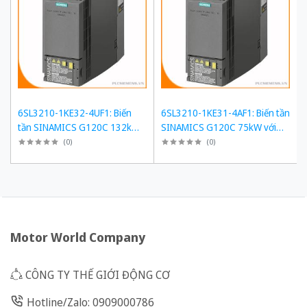
6SL3210-1KE32-4UF1: Biến
6SL3210-1KE31-4AF1: Biến tần
tần SINAMICS G120C 132kW
SINAMICS G120C 75kW với
với Tải Quá Tải 150%
Tải Quá Tải 150% và Tính
(
0
)
(
0
)
Năng An Toàn
Motor World Company
CÔNG TY THẾ GIỚI ĐỘNG CƠ
Hotline/Zalo: 0909000786