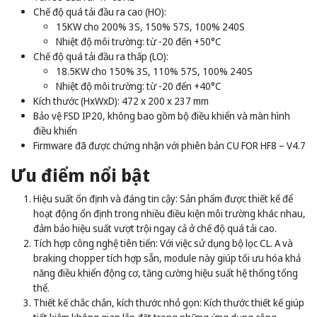
Chế độ quá tải đầu ra cao (HO):
15KW cho 200% 3S, 150% 57S, 100% 240S
Nhiệt độ môi trường: từ -20 đến +50°C
Chế độ quá tải đầu ra thấp (LO):
18.5KW cho 150% 3S, 110% 57S, 100% 240S
Nhiệt độ môi trường: từ -20 đến +40°C
Kích thước (HxWxD): 472 x 200 x 237 mm
Bảo vệ FSD IP20, không bao gồm bộ điều khiển và màn hình
điều khiển
Firmware đã được chứng nhận với phiên bản CU FOR HF8 – V4.7
Ưu điểm nổi bật
Hiệu suất ổn định và đáng tin cậy: Sản phẩm được thiết kế để
hoạt động ổn định trong nhiều điều kiện môi trường khác nhau,
đảm bảo hiệu suất vượt trội ngay cả ở chế độ quá tải cao.
Tích hợp công nghệ tiên tiến: Với việc sử dụng bộ lọc CL. A và
braking chopper tích hợp sẵn, module này giúp tối ưu hóa khả
năng điều khiển động cơ, tăng cường hiệu suất hệ thống tổng
thể.
Thiết kế chắc chắn, kích thước nhỏ gọn: Kích thước thiết kế giúp