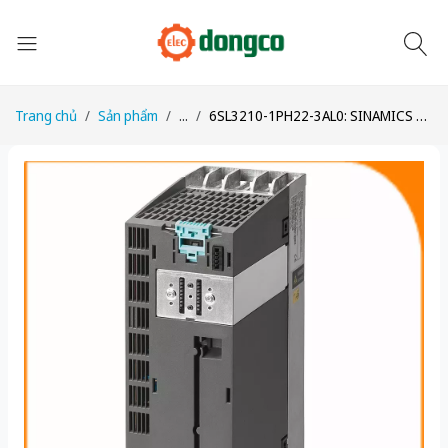
Trang chủ
Sản phẩm
...
6SL3210-1PH22-3AL0: SINAMICS G120 PM240-2 với Chopper và Bộ lọc