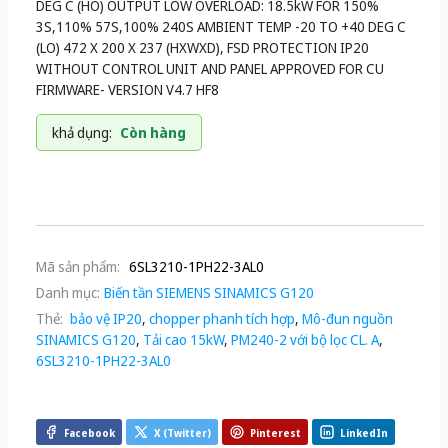
DEG C (HO) OUTPUT LOW OVERLOAD: 18.5kW FOR 150%
3S,110% 57S,100% 240S AMBIENT TEMP -20 TO +40 DEG C
(LO) 472 X 200 X 237 (HXWXD), FSD PROTECTION IP20
WITHOUT CONTROL UNIT AND PANEL APPROVED FOR CU
FIRMWARE- VERSION V4.7 HF8
khả dụng:
Còn hàng
Mã sản phẩm:
6SL3210-1PH22-3AL0
Danh mục:
Biến tần SIEMENS SINAMICS G120
Thẻ:
bảo vệ IP20
,
chopper phanh tích hợp
,
Mô-đun nguồn
SINAMICS G120
,
Tải cao 15kW
,
PM240-2 với bộ lọc CL. A
,
6SL3210-1PH22-3AL0
Facebook
X (Twitter)
Pinterest
LinkedIn