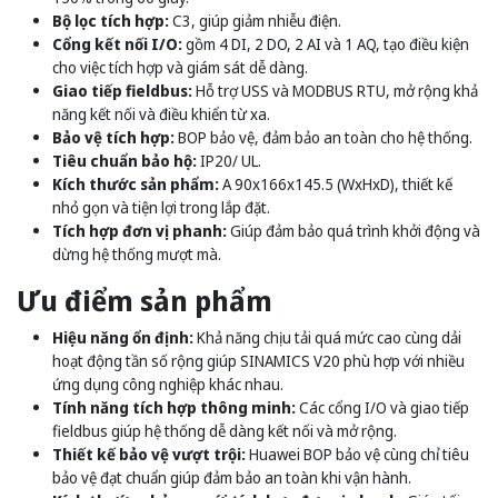
Bộ lọc tích hợp:
C3, giúp giảm nhiễu điện.
Cổng kết nối I/O:
gồm 4 DI, 2 DO, 2 AI và 1 AQ, tạo điều kiện
cho việc tích hợp và giám sát dễ dàng.
Giao tiếp fieldbus:
Hỗ trợ USS và MODBUS RTU, mở rộng khả
năng kết nối và điều khiển từ xa.
Bảo vệ tích hợp:
BOP bảo vệ, đảm bảo an toàn cho hệ thống.
Tiêu chuẩn bảo hộ:
IP20/ UL.
Kích thước sản phẩm:
A 90x166x145.5 (WxHxD), thiết kế
nhỏ gọn và tiện lợi trong lắp đặt.
Tích hợp đơn vị phanh:
Giúp đảm bảo quá trình khởi động và
dừng hệ thống mượt mà.
Ưu điểm sản phẩm
Hiệu năng ổn định:
Khả năng chịu tải quá mức cao cùng dải
hoạt động tần số rộng giúp SINAMICS V20 phù hợp với nhiều
ứng dụng công nghiệp khác nhau.
Tính năng tích hợp thông minh:
Các cổng I/O và giao tiếp
fieldbus giúp hệ thống dễ dàng kết nối và mở rộng.
Thiết kế bảo vệ vượt trội:
Huawei BOP bảo vệ cùng chỉ tiêu
bảo vệ đạt chuẩn giúp đảm bảo an toàn khi vận hành.