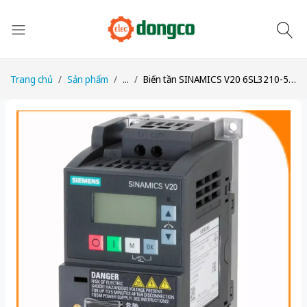
Trang chủ
Sản phẩm
...
Biến tần SINAMICS V20 6SL3210-5BE22-2CV1: Động cơ 2.2 kW, Tải quá 150%