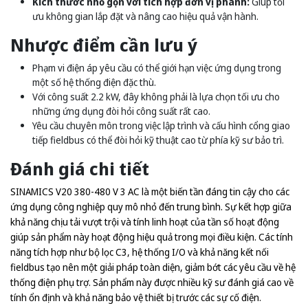
Kích thước nhỏ gọn với tích hợp đơn vị phanh:
Giúp tối
ưu không gian lắp đặt và nâng cao hiệu quả vận hành.
Nhược điểm cần lưu ý
Phạm vi điện áp yêu cầu có thể giới hạn việc ứng dụng trong
một số hệ thống điện đặc thù.
Với công suất 2.2 kW, đây không phải là lựa chọn tối ưu cho
những ứng dụng đòi hỏi công suất rất cao.
Yêu cầu chuyên môn trong việc lập trình và cấu hình cổng giao
tiếp fieldbus có thể đòi hỏi kỹ thuật cao từ phía kỹ sư bảo trì.
Đánh giá chi tiết
SINAMICS V20 380-480 V 3 AC là một biến tần đáng tin cậy cho các
ứng dụng công nghiệp quy mô nhỏ đến trung bình. Sự kết hợp giữa
khả năng chịu tải vượt trội và tính linh hoạt của tần số hoạt động
giúp sản phẩm này hoạt động hiệu quả trong mọi điều kiện. Các tính
năng tích hợp như bộ lọc C3, hệ thống I/O và khả năng kết nối
fieldbus tạo nên một giải pháp toàn diện, giảm bớt các yêu cầu về hệ
thống điện phụ trợ. Sản phẩm này được nhiều kỹ sư đánh giá cao về
tính ổn định và khả năng bảo vệ thiết bị trước các sự cố điện.