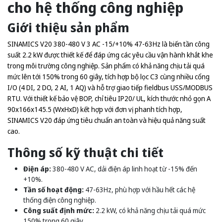
cho hệ thống công nghiệp
Giới thiệu sản phẩm
SINAMICS V20 380-480 V 3 AC -15/+10% 47-63Hz là biến tần công
suất 2.2 kW được thiết kế để đáp ứng các yêu cầu vận hành khắt khe
trong môi trường công nghiệp. Sản phẩm có khả năng chịu tải quá
mức lên tới 150% trong 60 giây, tích hợp bộ lọc C3 cùng nhiều cổng
I/O (4 DI, 2 DO, 2 AI, 1 AQ) và hỗ trợ giao tiếp fieldbus USS/MODBUS
RTU. Với thiết kế bảo vệ BOP, chỉ tiêu IP20/ UL, kích thước nhỏ gọn A
90x166x145.5 (WxHxD) kết hợp với đơn vị phanh tích hợp,
SINAMICS V20 đáp ứng tiêu chuẩn an toàn và hiệu quả năng suất
cao.
Thông số kỹ thuật chi tiết
Điện áp:
380-480 V AC, dải điện áp linh hoạt từ -15% đến
+10%.
Tần số hoạt động:
47-63Hz, phù hợp với hầu hết các hệ
thống điện công nghiệp.
Công suất định mức:
2.2 kW, có khả năng chịu tải quá mức
150% trong 60 giây.