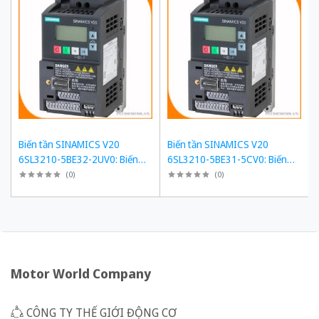
Biến tần SINAMICS V20
Biến tần SINAMICS V20
6SL3210-5BE32-2UV0: Biến
6SL3210-5BE31-5CV0: Biến
tần 22 kW, Tải quá 150%
tần 15 kW, Tải quá 150%
(
0
)
(
0
)
Motor World Company
CÔNG TY THẾ GIỚI ĐỘNG CƠ