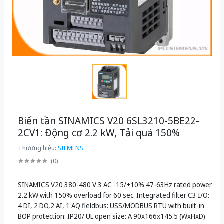
Biến tần SINAMICS V20 6SL3210-5BE22-
2CV1: Động cơ 2.2 kW, Tải quá 150%
Thương hiệu:
SIEMENS
(
0
)
SINAMICS V20 380-480 V 3 AC -15/+10% 47-63Hz rated power
2.2 kW with 150% overload for 60 sec. Integrated filter C3 I/O:
4 DI, 2 DO,2 AI, 1 AQ fieldbus: USS/MODBUS RTU with built-in
BOP protection: IP20/ UL open size: A 90x166x145.5 (WxHxD)