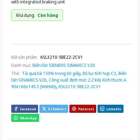
with integrated braking unit
khả dụng:
Còn hàng
Mã sản phẩm:
6SL3210-5BE22-2CV1
Danh mục:
Biến tần SIEMENS SINAMICS V20
Thẻ:
Tải quá tải 150% trong 60 giây
,
Bộ lọc tích hợp C3
,
Biến
tần SINAMICS V20
,
Công suất định mức 2.2 kW
,
Kích thước A
90x166x145.5 (WxHxD)
,
6SL3210-5BE22-2CV1
Facebook
X (Twitter)
Pinterest
LinkedIn
WhatsApp