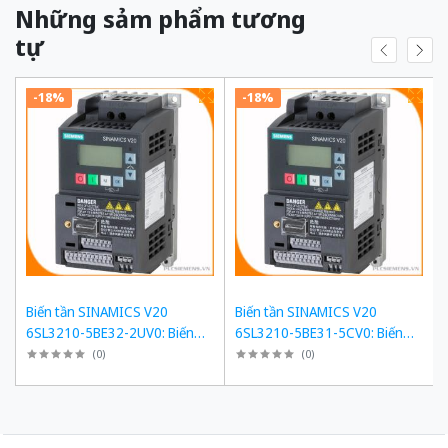
Những sảm phẩm tương
tự
-18%
-18%
Biến tần SINAMICS V20
Biến tần SINAMICS V20
6SL3210-5BE32-2UV0: Biến
6SL3210-5BE31-5CV0: Biến
tần 22 kW, Tải quá 150%
tần 15 kW, Tải quá 150%
(
0
)
(
0
)