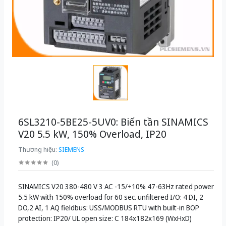
6SL3210-5BE25-5UV0: Biến tần SINAMICS
V20 5.5 kW, 150% Overload, IP20
Thương hiệu:
SIEMENS
(
0
)
SINAMICS V20 380-480 V 3 AC -15/+10% 47-63Hz rated power
5.5 kW with 150% overload for 60 sec. unfiltered I/O: 4 DI, 2
DO,2 AI, 1 AQ fieldbus: USS/MODBUS RTU with built-in BOP
protection: IP20/ UL open size: C 184x182x169 (WxHxD)