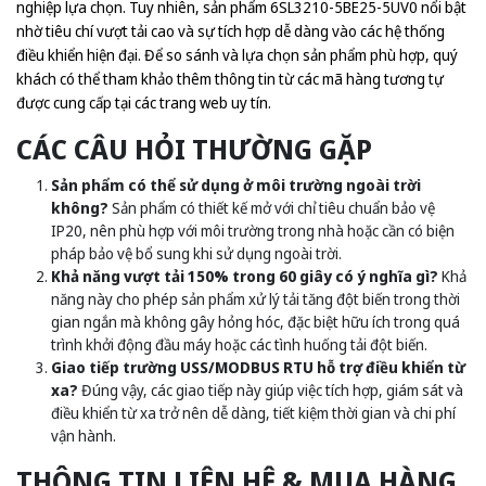
nghiệp lựa chọn. Tuy nhiên, sản phẩm 6SL3210-5BE25-5UV0 nổi bật
nhờ tiêu chí vượt tải cao và sự tích hợp dễ dàng vào các hệ thống
điều khiển hiện đại. Để so sánh và lựa chọn sản phẩm phù hợp, quý
khách có thể tham khảo thêm thông tin từ các mã hàng tương tự
được cung cấp tại các trang web uy tín.
CÁC CÂU HỎI THƯỜNG GẶP
Sản phẩm có thể sử dụng ở môi trường ngoài trời
không?
Sản phẩm có thiết kế mở với chỉ tiêu chuẩn bảo vệ
IP20, nên phù hợp với môi trường trong nhà hoặc cần có biện
pháp bảo vệ bổ sung khi sử dụng ngoài trời.
Khả năng vượt tải 150% trong 60 giây có ý nghĩa gì?
Khả
năng này cho phép sản phẩm xử lý tải tăng đột biến trong thời
gian ngắn mà không gây hỏng hóc, đặc biệt hữu ích trong quá
trình khởi động đầu máy hoặc các tình huống tải đột biến.
Giao tiếp trường USS/MODBUS RTU hỗ trợ điều khiển từ
xa?
Đúng vậy, các giao tiếp này giúp việc tích hợp, giám sát và
điều khiển từ xa trở nên dễ dàng, tiết kiệm thời gian và chi phí
vận hành.
THÔNG TIN LIÊN HỆ & MUA HÀNG