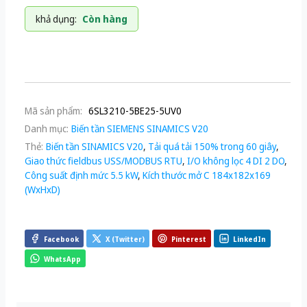
khả dụng:
Còn hàng
Mã sản phẩm:
6SL3210-5BE25-5UV0
Danh mục:
Biến tần SIEMENS SINAMICS V20
Thẻ:
Biến tần SINAMICS V20
,
Tải quá tải 150% trong 60 giây
,
Giao thức fieldbus USS/MODBUS RTU
,
I/O không lọc 4 DI 2 DO
,
Công suất định mức 5.5 kW
,
Kích thước mở C 184x182x169
(WxHxD)
Facebook
X (Twitter)
Pinterest
LinkedIn
WhatsApp