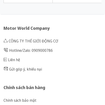
60W tỉ số truyền 1/120 Ba Pha
60W tỉ số truyền 1/180 Ba Pha
200/220 VAC
200/220 VAC
Motor World Company
CÔNG TY THẾ GIỚI ĐỘNG CƠ
Hotline/Zalo: 0909000786
Liên hệ
Gửi góp ý, khiếu nại
Chính sách bán hàng
Chính sách bảo mật