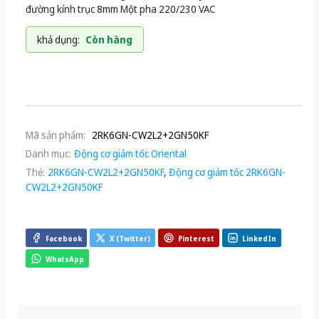
đường kính trục 8mm Một pha 220/230 VAC
khả dụng:
Còn hàng
Mã sản phẩm:
2RK6GN-CW2L2+2GN50KF
Danh mục:
Động cơ giảm tốc Oriental
Thẻ:
2RK6GN-CW2L2+2GN50KF
,
Động cơ giảm tốc 2RK6GN-
CW2L2+2GN50KF
Facebook
X (Twitter)
Pinterest
LinkedIn
WhatsApp