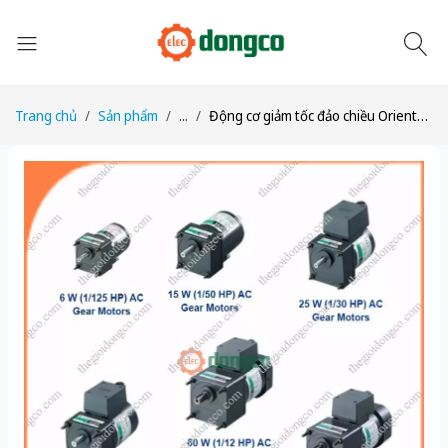
Trang chủ
Sản phẩm
...
Động cơ giảm tốc đảo chiều Oriental Motor 2RK6GN-CW2L2 + 2GN50KF công suất 6W tỉ số truyền 1/50 Một pha 220/230 VAC