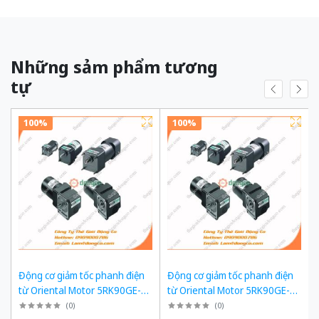
Những sảm phẩm tương
tự
100%
100%
Động cơ giảm tốc phanh điện
Động cơ giảm tốc phanh điện
từ Oriental Motor 5RK90GE-
từ Oriental Motor 5RK90GE-
SW2ML + 5GE120KF công suất
SW2ML + 5GE180KF công suất
(
0
)
(
0
)