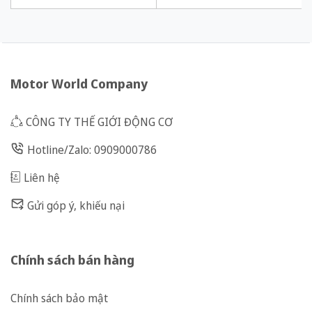
60W tỉ số truyền 1/180 Ba Pha
60W tỉ số truyền 1/120 Ba Pha
200/220 VAC
200/220 VAC
Motor World Company
CÔNG TY THẾ GIỚI ĐỘNG CƠ
Hotline/Zalo: 0909000786
Liên hệ
Gửi góp ý, khiếu nại
Chính sách bán hàng
Chính sách bảo mật