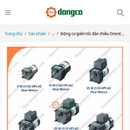
Trang chủ
Sản phẩm
...
Động cơ giảm tốc đảo chiều Oriental Motor 3RK15GN-CW2L2 + 3GN50KF công suất 15W tỉ số truyền 1/50 Một pha 220/230 VAC