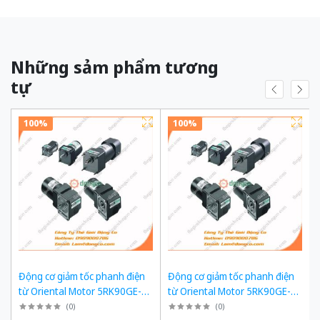
Những sảm phẩm tương
tự
100%
100%
Động cơ giảm tốc phanh điện
Động cơ giảm tốc phanh điện
từ Oriental Motor 5RK90GE-
từ Oriental Motor 5RK90GE-
SW2ML + 5GE180KF công suất
SW2ML + 5GE120KF công suất
(
0
)
(
0
)