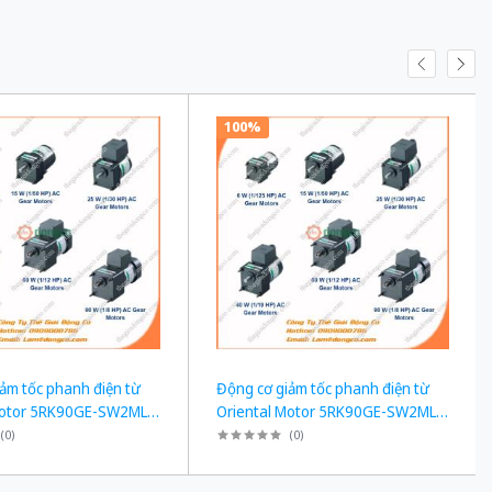
100%
ảm tốc phanh điện từ
Động cơ giảm tốc phanh điện từ
Motor 5RK90GE-SW2ML +
Oriental Motor 5RK90GE-SW2ML +
công suất 60W tỉ số
5GE75KF công suất 60W tỉ số
(
0
)
(
0
)
100 Ba Pha 200/220 VAC
truyền 1/75 Ba Pha 200/220 VAC