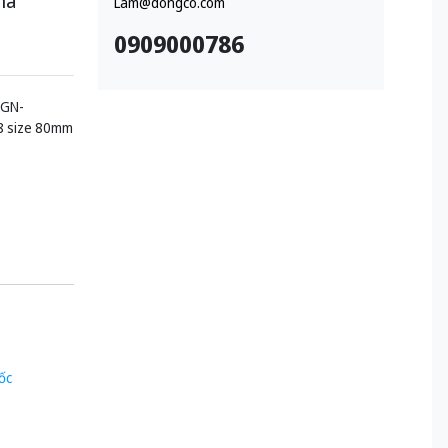
ha
Lam@dongco.com
0909000786
5GN-
8 size 80mm
ốc