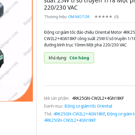
suất 25W tỉ số truyền 1/18 Một p
220/230 VAC
Thương hiệu:
OM MOTOR
(
0
)
Động cơ giảm tốc đảo chiều Oriental Motor 4RK2
CW2L2+4GN18KF công suất 25W tỉ số truyền 1/1
đường kính trục 10mm Một pha 220/230 VAC
khả dụng:
Còn hàng
Mã sản phẩm:
4RK25GN-CW2L2+4GN18KF
Danh mục:
Động cơ giảm tốc Oriental
Thẻ:
4RK25GN-CW2L2+4GN18KF
,
Động cơ giảm t
4RK25GN-CW2L2+4GN18KF