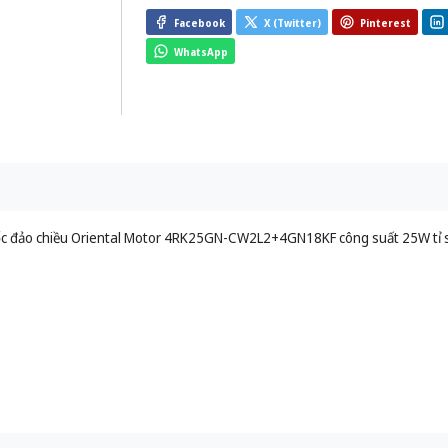
Facebook
X (Twitter)
Pinterest
WhatsApp
ốc đảo chiều Oriental Motor 4RK25GN-CW2L2+4GN18KF công suất 25W tỉ 