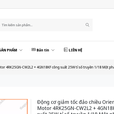
SẢN PHẨM
Bản tin
LIÊN HỆ
Motor 4RK25GN-CW2L2 + 4GN18KF công suất 25W tỉ số truyền 1/18 Một p
Động cơ giảm tốc đảo chiều Orien
Motor 4RK25GN-CW2L2 + 4GN18