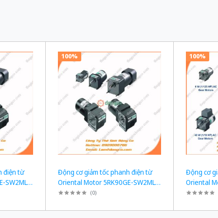
100%
100%
 điện từ
Động cơ giảm tốc phanh điện từ
Động cơ gi
GE-SW2ML +
Oriental Motor 5RK90GE-SW2ML +
Oriental 
W tỉ số
5GE120KF công suất 60W tỉ số
5GE100KF 
(
0
)
00/220 VAC
truyền 1/120 Ba Pha 200/220 VAC
truyền 1/