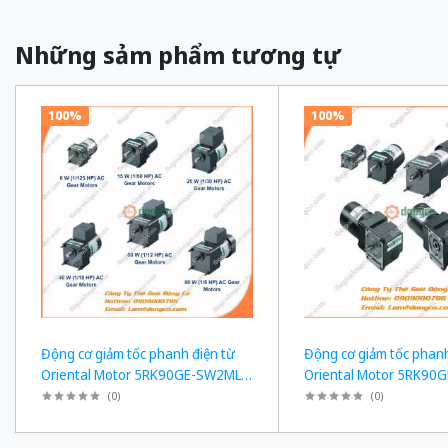
Những sảm phẩm tương tự
100%
100%
Động cơ giảm tốc phanh điện từ
Động cơ giảm tốc phanh
Oriental Motor 5RK90GE-SW2ML +
Oriental Motor 5RK90
5GE150KF công suất 60W tỉ số
5GE180KF công suất 60
(
0
)
(
0
)
truyền 1/150 Ba Pha 200/220 VAC
truyền 1/180 Ba Pha 2