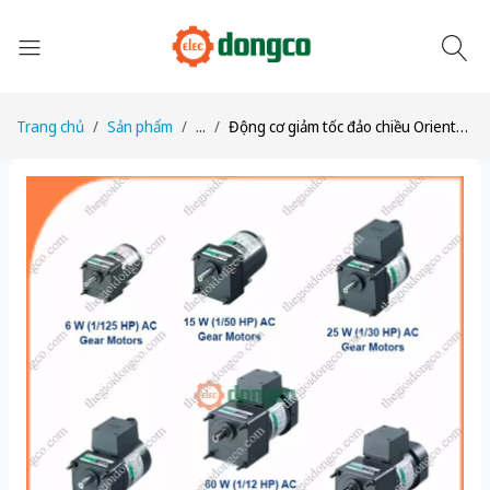
Trang chủ
Sản phẩm
...
Động cơ giảm tốc đảo chiều Oriental Motor 5RK90GE-CW2L2 + 5GE5KF công suất 60W tỉ số truyền 1/5 Một pha 220/230 VAC