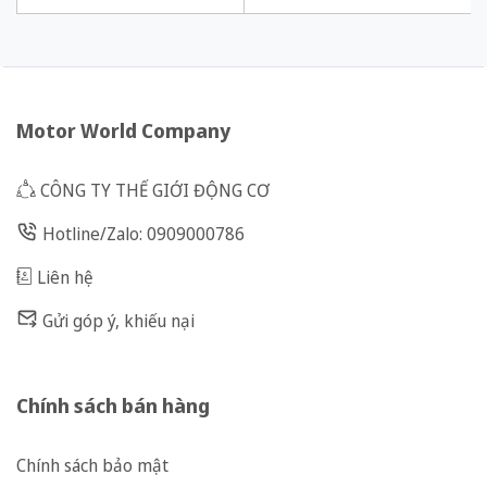
60W tỉ số truyền 1/180 Ba Pha
60W tỉ số truyền 1/150 Ba Pha
200/220 VAC
200/220 VAC
Motor World Company
CÔNG TY THẾ GIỚI ĐỘNG CƠ
Hotline/Zalo: 0909000786
Liên hệ
Gửi góp ý, khiếu nại
Chính sách bán hàng
Chính sách bảo mật