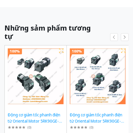
Những sảm phẩm tương
tự
100%
100%
Động cơ giảm tốc phanh điện
Động cơ giảm tốc phanh điện
từ Oriental Motor 5RK90GE-
từ Oriental Motor 5RK90GE-
SW2ML + 5GE180KF công suất
SW2ML + 5GE150KF công suất
(
0
)
(
0
)