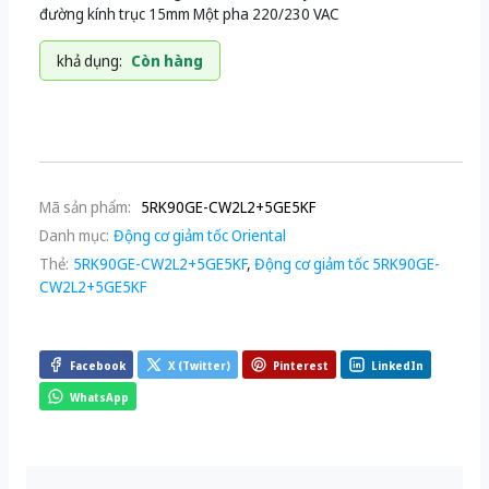
đường kính trục 15mm Một pha 220/230 VAC
khả dụng:
Còn hàng
Mã sản phẩm:
5RK90GE-CW2L2+5GE5KF
Danh mục:
Động cơ giảm tốc Oriental
Thẻ:
5RK90GE-CW2L2+5GE5KF
,
Động cơ giảm tốc 5RK90GE-
CW2L2+5GE5KF
Facebook
X (Twitter)
Pinterest
LinkedIn
WhatsApp