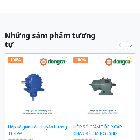
Những sảm phẩm tương
tự
100%
100%
Hộp số giảm tốc chuyển hướng
HỘP SỐ GIẢM TỐC 2 CẤP
TH-DW
CHÂN ĐẾ LIMING LSHD
(
0
)
(
0
)