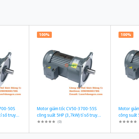
100%
100%
3700-50S
Motor giảm tốc CV50-3700-55S
Motor giả
ỉ số truyền
công suất 5HP (3,7kW) tỉ số truyền
công suất 
1/55
1/60
(
0
)