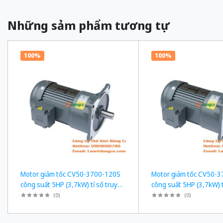
Những sảm phẩm tương tự
100%
100%
Motor giảm tốc CV50-3700-120S
Motor giảm tốc CV50-
công suất 5HP (3,7kW) tỉ số truyền
công suất 5HP (3,7kW) t
1/120
1/50
(
0
)
(
0
)