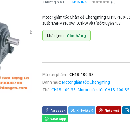
Thương hiệu:
CHENGMING
(
0
)
Motor giảm tốc Chân đế Chengming CH18-100-3S
suất 1/8HP (100W) 0,1kW và tỉ số truyền 1/3
khả dụng:
Còn hàng
Mã sản phẩm:
CH18-100-3S
Danh mục:
Motor giảm tốc Chengming
Thẻ:
CH18-100-3S
,
Motor giảm tốc CH18-100-3S
Facebook
X (Twitter)
Pinterest
WhatsApp