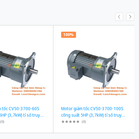
100%
m tốc CV50-3700-60S
Motor giảm tốc CV50-3700-100S
5HP (3,7kW) tỉ số truyền
công suất 5HP (3,7kW) tỉ số truyền
1/100
(
0
)
(
0
)