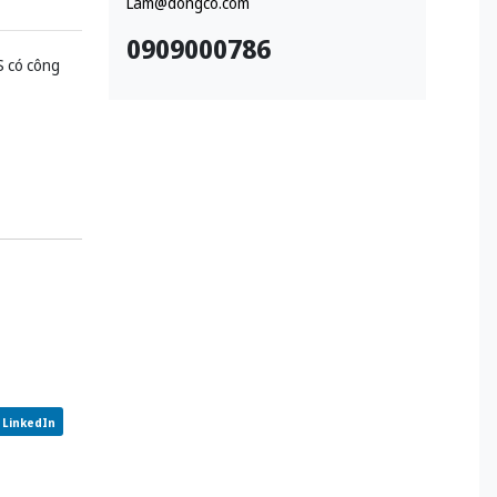
Lam@dongco.com
0909000786
 có công
LinkedIn