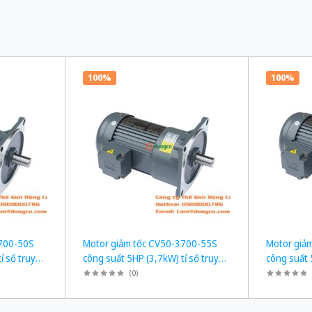
100%
100%
3700-50S
Motor giảm tốc CV50-3700-55S
Motor giả
ỉ số truyền
công suất 5HP (3,7kW) tỉ số truyền
công suất 
1/55
1/60
(
0
)