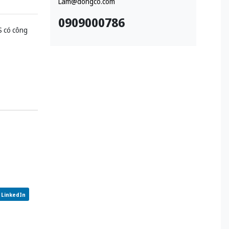
Lam@dongco.com
0909000786
 có công
LinkedIn