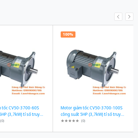
100%
m tốc CV50-3700-60S
Motor giảm tốc CV50-3700-100S
5HP (3,7kW) tỉ số truyền
công suất 5HP (3,7kW) tỉ số truyền
1/100
(
0
)
(
0
)