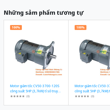
Những sảm phẩm tương tự
100%
100%
Motor giảm tốc CV50-3700-120S
Motor giảm tốc CV50-
công suất 5HP (3,7kW) tỉ số truyền
công suất 5HP (3,7kW) t
1/120
1/50
(
0
)
(
0
)