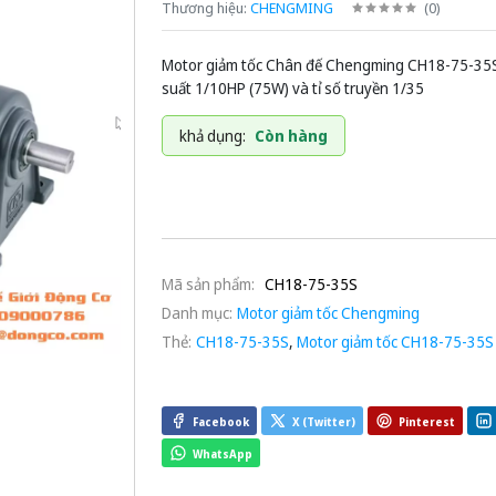
Thương hiệu:
CHENGMING
(
0
)
Motor giảm tốc Chân đế Chengming CH18-75-35S
suất 1/10HP (75W) và tỉ số truyền 1/35
khả dụng:
Còn hàng
Mã sản phẩm:
CH18-75-35S
Danh mục:
Motor giảm tốc Chengming
Thẻ:
CH18-75-35S
,
Motor giảm tốc CH18-75-35S
Facebook
X (Twitter)
Pinterest
WhatsApp