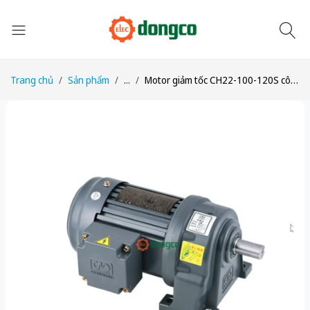
Trang chủ
Sản phẩm
...
Motor giảm tốc CH22-100-120S công suất 1/8HP (100W) 0,1kW tỉ số truyền 1/120