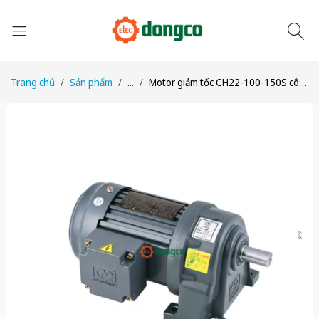
Trang chủ
Sản phẩm
...
Motor giảm tốc CH22-100-150S công suất 1/8HP (100W) 0,1kW tỉ số truyền 1/150