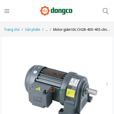
Trang chủ
Sản phẩm
...
Motor giảm tốc CH28-400-40S công suất 1/2HP (400W) 0,4kW tỉ số truyền 1/40