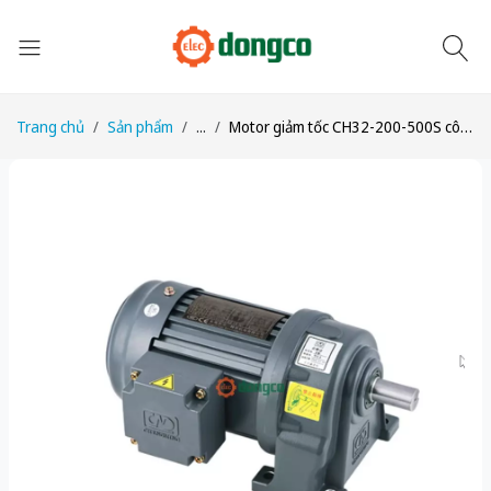
Trang chủ
Sản phẩm
...
Motor giảm tốc CH32-200-500S công suất 1/4HP (200W) 0,2kW tỉ số truyền 1/500