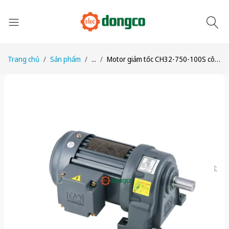
Trang chủ
Sản phẩm
...
Motor giảm tốc CH32-750-100S công suất 1HP (750W) 0,75kW tỉ số truyền 1/100