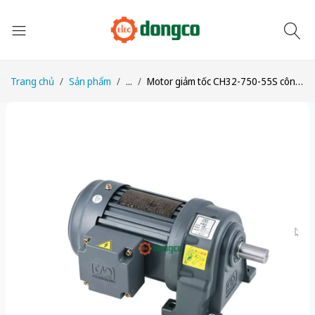
Trang chủ
Sản phẩm
...
Motor giảm tốc CH32-750-55S công suất 1HP (750W) 0,75kW tỉ số truyền 1/55