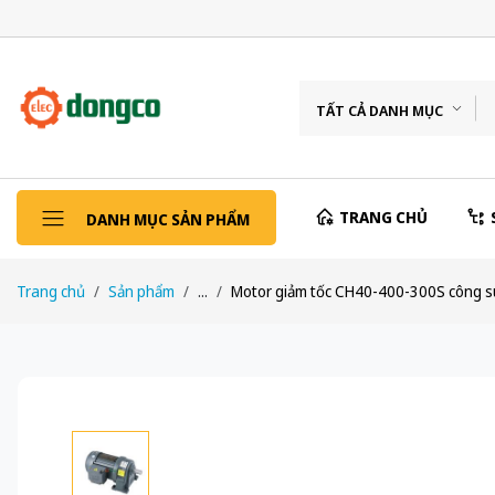
TẤT CẢ DANH MỤC
TRANG CHỦ
DANH MỤC SẢN PHẨM
Trang chủ
Sản phẩm
...
Motor giảm tốc CH40-400-300S công su