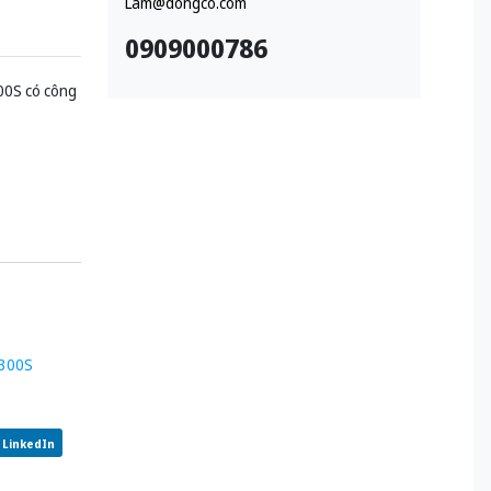
Lam@dongco.com
0909000786
00S có công
-300S
LinkedIn