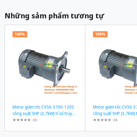
Những sảm phẩm tương tự
100%
100%
Motor giảm tốc CV50-3700-120S
Motor giảm tốc CV50-
công suất 5HP (3,7kW) tỉ số truyền
công suất 5HP (3,7kW) t
1/120
1/50
(
0
)
(
0
)