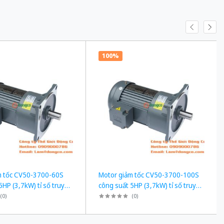
100%
m tốc CV50-3700-60S
Motor giảm tốc CV50-3700-100S
5HP (3,7kW) tỉ số truyền
công suất 5HP (3,7kW) tỉ số truyền
1/100
(
0
)
(
0
)